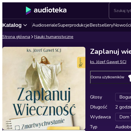
Audioseriale
Superprodukcje
Bestsellery
Nowości
Katalog
Strona główna
Nauki humanistyczne
Zaplanuj wi
ks. Józef Gaweł SCJ
Ocena użytkowników
Głosy
Bogum
Długość
2 godzi
Wydawca
Dom 
Typ
Audiobo