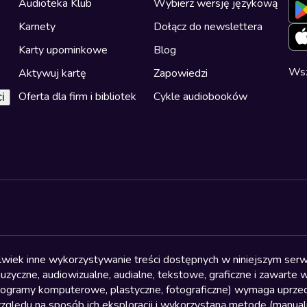
Audioteka Klub
Wybierz wersję językową
Karnety
Dołącz do newslettera
Karty upominkowe
Blog
Wsz
Aktywuj kartę
Zapowiedzi
Oferta dla firm i bibliotek
Cykle audiobooków
i
olwiek inne wykorzystywanie treści dostępnych w niniejszym serwi
yczne, audiowizualne, audialne, tekstowe, graficzne i zawarte w 
, programy komputerowe, plastyczne, fotograficzne) wymaga uprzedn
względu na sposób ich eksploracji i wykorzystaną metodę (manu