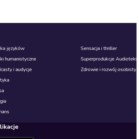
ka języków
Sensacja i thriller
ki humanistyczne
Superprodukcje Audioteki
casty i audycje
Zdrowie i rozwój osobisty
ityka
sa
gia
mans
likacje