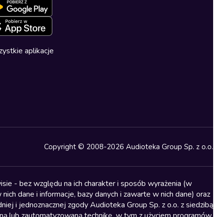
ystkie aplikacje
Copyright © 2008-2026 Audioteka Group Sp. z o.o.
sie - bez względu na ich charakter i sposób wyrażenia (w
nich dane i informacje, bazy danych i zawarte w nich dane) oraz
iej i jednoznacznej zgody Audioteka Group Sp. z o.o. z siedzibą
alną lub zautomatyzowaną technikę, w tym z użyciem programów