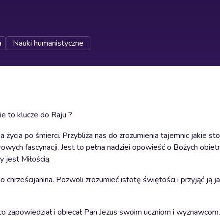
a
Nauki humanistyczne
e to klucze do Raju ?
a życia po śmierci. Przybliża nas do zrozumienia tajemnic jakie sto
drowych fascynacji. Jest to pełna nadziei opowieść o Bożych obietn
 jest Miłością.
rześcijanina. Pozwoli zrozumieć istotę świętości i przyjąć ją j
, a co zapowiedział i obiecał Pan Jezus swoim uczniom i wyznawcom.