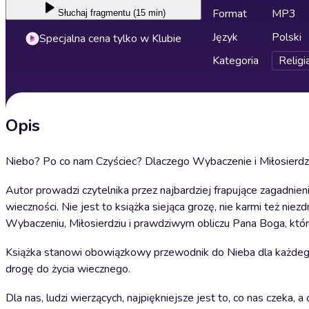
Format
MP3
Słuchaj
fragmentu (15 min)
Język
Polski
Specjalna cena tylko w Klubie
Kategoria
Religi
Opis
Niebo? Po co nam Czyściec? Dlaczego Wybaczenie i Miłosierdzi
Autor prowadzi czytelnika przez najbardziej frapujące zagadnieni
wieczności. Nie jest to książka siejąca grozę, nie karmi też niez
Wybaczeniu, Miłosierdziu i prawdziwym obliczu Pana Boga, który
Książka stanowi obowiązkowy przewodnik do Nieba dla każdego ch
drogę do życia wiecznego.
Dla nas, ludzi wierzących, najpiękniejsze jest to, co nas czeka