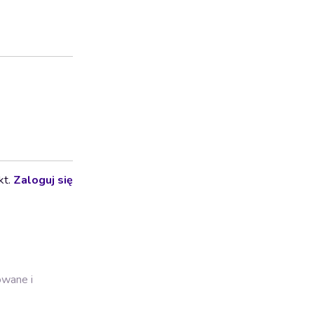
kt.
Zaloguj się
owane i