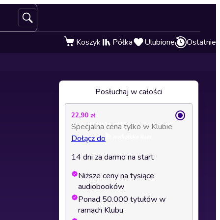
Koszyk
Półka
Ulubione
Ostatnie
Posłuchaj w całości
22,90 zł
Specjalna cena tylko w Klubie
Dołącz do
14 dni za darmo na start
Niższe ceny na tysiące
audiobooków
Ponad 50.000 tytułów w
ramach Klubu