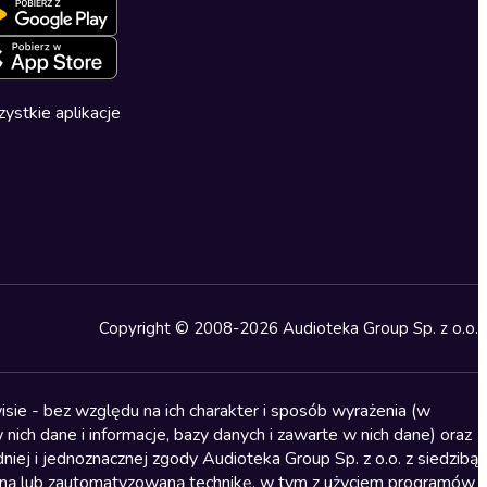
ystkie aplikacje
Copyright © 2008-2026 Audioteka Group Sp. z o.o.
sie - bez względu na ich charakter i sposób wyrażenia (w
nich dane i informacje, bazy danych i zawarte w nich dane) oraz
iej i jednoznacznej zgody Audioteka Group Sp. z o.o. z siedzibą
alną lub zautomatyzowaną technikę, w tym z użyciem programów