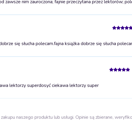
od zawsze nim zauroczona; fajnie przeczytana przez lektorów; po
dobrze się słucha polecam.
fajna książka dobrze się słucha poleca
awa lektorzy super
dosyć ciekawa lektorzy super
zakupu naszego produktu lub usługi. Opinie są zbierane, weryfik