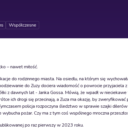
ns
Współczesne
tko – nawet miłość.
acje do rodzinnego miasta. Na osiedlu, na którym się wychowała
spodziewanie do Zuzy dociera wiadomość o powrocie przyjaciela z
aciółki z dawnych lat - Janka Gossa. Mówią, że wpadł w nieciekaw
ce ich drogi się przecinają, a Zuza ma okazję, by zweryfikować p
. Tymczasem policja rozpoczyna śledztwo w sprawie szajki dilerów
ie wybucha pożar. Czy ma z tym coś wspólnego mroczna przeszło
ublikowanej po raz pierwszy w 2023 roku.