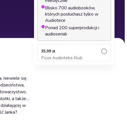
miesięcznie
Blisko 700 audiobooków,
których posłuchasz tylko w
Audiotece
Ponad 200 superprodukcji i
audioseriali
35,99 zł
Poza Audioteka Klub
Dodaj do koszyka
, niewiele się
 dzieciństwa,
e towarzystwo,
lotki, a także…
 działającej w
ść Janka?