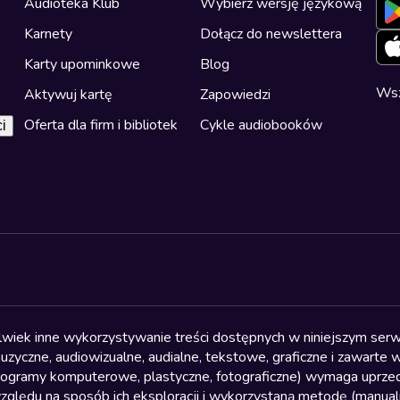
Audioteka Klub
Wybierz wersję językową
Karnety
Dołącz do newslettera
Karty upominkowe
Blog
Wsz
Aktywuj kartę
Zapowiedzi
Oferta dla firm i bibliotek
Cykle audiobooków
i
olwiek inne wykorzystywanie treści dostępnych w niniejszym serwi
yczne, audiowizualne, audialne, tekstowe, graficzne i zawarte w 
, programy komputerowe, plastyczne, fotograficzne) wymaga uprzedn
względu na sposób ich eksploracji i wykorzystaną metodę (manu