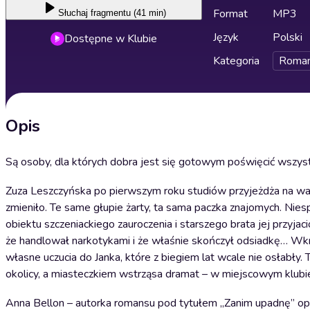
Format
MP3
Słuchaj
fragmentu (41 min)
Język
Polski
Dostępne w Klubie
Kategoria
Roma
Opis
Są osoby, dla których dobra jest się gotowym poświęcić wszys
Zuza Leszczyńska po pierwszym roku studiów przyjeżdża na wak
zmieniło. Te same głupie żarty, ta sama paczka znajomych. Nie
obiektu szczeniackiego zauroczenia i starszego brata jej przyj
że handlował narkotykami i że właśnie skończył odsiadkę… Wkrót
własne uczucia do Janka, które z biegiem lat wcale nie osłabły
okolicy, a miasteczkiem wstrząsa dramat – w miejscowym klub
Anna Bellon – autorka romansu pod tytułem „Zanim upadnę” op