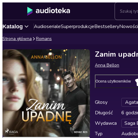
Audioseriale
Superprodukcje
Bestsellery
Nowości
Katalog
Strona główna
Romans
Zanim upad
Anna Bellon
Ocena użytkowników
Głosy
Agata
Długość
6 godzi
Wydawca
Saga 
Typ
Audiobo