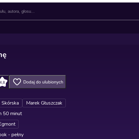
nę
Dodaj do ulubionych
4,8
 Skórska
Marek Głuszczak
n 50 minut
Egmont
ok - pełny