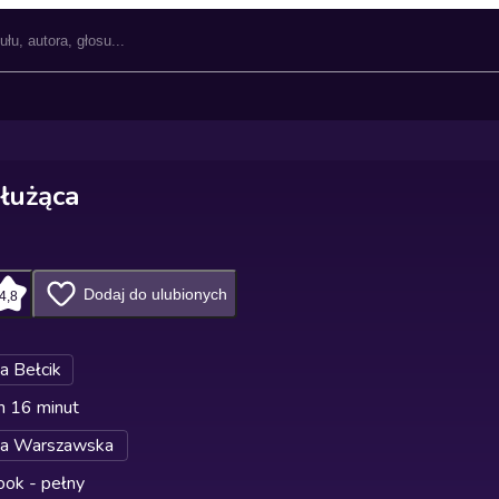
łużąca
Dodaj do ulubionych
4,8
a Bełcik
n 16 minut
pa Warszawska
ok - pełny