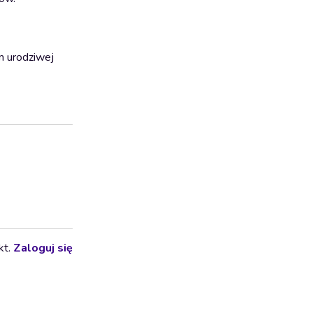
m urodziwej
kt.
Zaloguj się