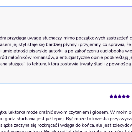
ra przyciąga uwagę słuchaczy, mimo początkowych zastrzeżeń co d
em jej styl staje się bardziej płynny i przyjemny, co sprawia, że h
i umiejętności pisarskie autorki, a po zakończeniu audiobooka wie
ród miłośników romansów, a entuzjastyczne opinie podkreślają j
 służąca” to lektura, która zostawia trwały ślad i z pewnością z
tku lektorka może drażnić swoim czytaniem i głosem. W moim o
lku godz. słuchania jest już lepiej. Być może to kwestia przyzwycz
ążka zaczyna się rozkręcać i wciąga do końca, ale jest zdecydow
zytywnym nastroju. Pisarka od lat dobrze to robi, ma swój styl i