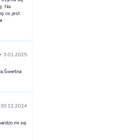
ę. Na
zę co jest
a
3.01.2025
a.
Świetna
30.12.2024
bardzo mi się