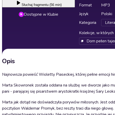
Format
MP3
Słuchaj
fragmentu (56 min)
Język
Polski
Dostępne w Klubie
Kategoria
Liter
Kolekcje, w których 
Dom pełen taje
Opis
Najnowsza powieść Wioletty Piaseckiej, której pełne emocji hist
Marta Skowronek została oddana na służbę we dworze jako mała 
pani - parającej się pisarstwem arystokratki księżnej Sary Leok
Marta jak dotąd nie doświadczyła porywów miłosnych. Jest oddan
pocztylion Waldemar Promyk, bez reszty traci dla niego głowę
natychmiastowego przyjazdu. Nie przypuszcza, że przyjdzie jej 