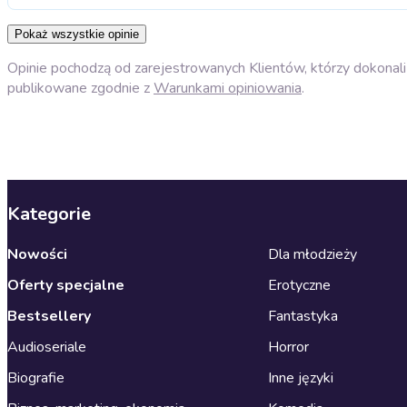
Pokaż wszystkie opinie
Opinie pochodzą od zarejestrowanych Klientów, którzy dokonali 
publikowane zgodnie z
Warunkami opiniowania
.
Kategorie
Nowości
Dla młodzieży
Oferty specjalne
Erotyczne
Bestsellery
Fantastyka
Audioseriale
Horror
Biografie
Inne języki