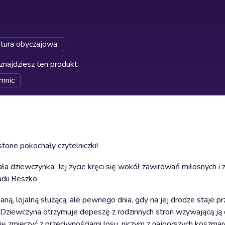
atura obyczajowa
znajdziesz ten produkt
:
mnic
orie pokochały czytelniczki!
dziewczynka. Jej życie kręci się wokół zawirowań miłosnych i ż
adii Reszko.
ą, lojalną służącą, ale pewnego dnia, gdy na jej drodze staje pr
. Dziewczyna otrzymuje depeszę z rodzinnych stron wzywającą ją
się zmierzyć z przeciwnościami losu, niczym z najgorszych koszma