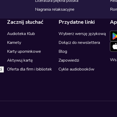
Literatura piękna polska
Reli
Nagrania relaksacyjne
Ro
Zacznij słuchać
Przydatne linki
Ap
Audioteka Klub
Wybierz wersję językową
Karnety
Dołącz do newslettera
Karty upominkowe
Blog
Wsz
Aktywuj kartę
Zapowiedzi
Oferta dla firm i bibliotek
Cykle audiobooków
i