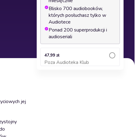
miesięcznie
Blisko 700 audiobooków,
których posłuchasz tylko w
Audiotece
Ponad 200 superprodukcji i
audioseriali
47,99 zł
Poza Audioteka Klub
Dodaj do koszyka
yciowych jej
zystojny
 do
rów.