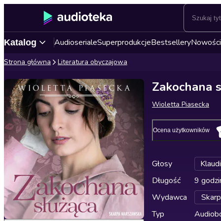
Audioseriale
Superprodukcje
Bestsellery
Nowości
Katalog
Strona główna
Literatura obyczajowa
Zakochana s
Wioletta Piasecka
Ocena użytkowników
Głosy
Klaudi
Długość
9 godzi
Wydawca
Skar
Typ
Audiobo