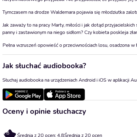
Tymczasem na drodze Waldemara pojawia się młodziutka zalotna
Jak zaważy to na pracy Marty, miłości i jak dotąd przyjacielsk
panny i zastawionym na niego sidłom? Czy kobieta poskleja złam
Pełna wzruszeń opowieść o przeciwnościach losu, osadzona w hi
Jak słuchać audiobooka?
Słuchaj audiobooka na urządzeniach Android i iOS w aplikacji Au
Oceny i opinie słuchaczy
4.8
Średnia z 20 ocen: 4.8
Średnia z 20 ocen