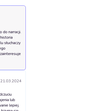
o narracji. 
istoria 
lu słuchaczy 
ego 
ainteresuje 
21.03.2024
dczuciu
ajenia lub
anie lepiej.
 trzyma się