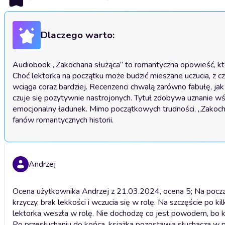
Dlaczego warto:
Audiobook „Zakochana służąca” to romantyczna opowieść, któ
Choć lektorka na początku może budzić mieszane uczucia, z czas
wciąga coraz bardziej. Recenzenci chwalą zarówno fabułę, jak 
czuje się pozytywnie nastrojonych. Tytuł zdobywa uznanie wś
emocjonalny ładunek. Mimo początkowych trudności, „Zakochana
fanów romantycznych historii.
Andrzej
Ocena użytkownika Andrzej z 21.03.2024, ocena 5; Na począ
krzyczy, brak lekkości i wczucia się w rolę. Na szczęście po ki
lektorka weszła w rolę. Nie dochodzę co jest powodem, bo ksi
Po przesłuchaniu do końca, książka pozostawia słuchacza w po