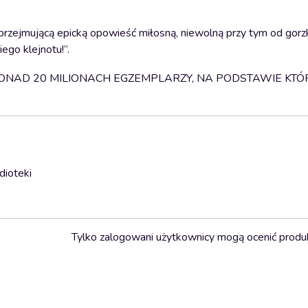
je przejmującą epicką opowieść miłosną, niewolną przy tym od gor
iego klejnotu!”.
NAD 20 MILIONACH EGZEMPLARZY, NA PODSTAWIE KTÓ
dioteki
Tylko zalogowani użytkownicy mogą ocenić produ