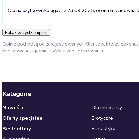
Ocena użytkownika agata z 23.09.2025, ocena 5; Cudowna ks
Pokaż wszystkie opinie
Opinie pochodzą od zarejestrowanych Klientów, którzy dokonali 
publikowane zgodnie z
Warunkami opiniowania
.
Kategorie
Nowości
Dla młodzieży
Oferty specjalne
Erotyczne
Bestsellery
Fantastyka