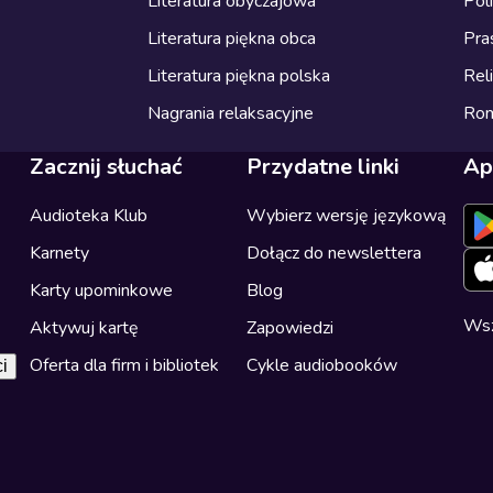
Literatura obyczajowa
Pol
Literatura piękna obca
Pra
Literatura piękna polska
Reli
Nagrania relaksacyjne
Ro
Zacznij słuchać
Przydatne linki
Ap
Audioteka Klub
Wybierz wersję językową
Karnety
Dołącz do newslettera
Karty upominkowe
Blog
Wsz
Aktywuj kartę
Zapowiedzi
Oferta dla firm i bibliotek
Cykle audiobooków
i