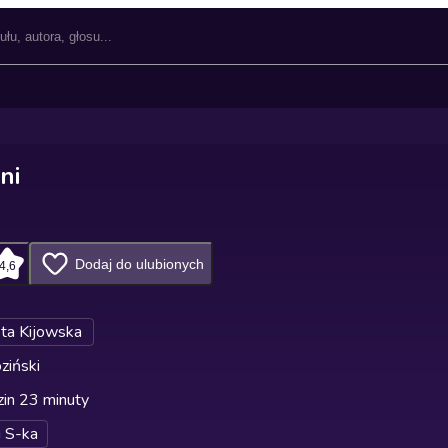
ni
Dodaj do ulubionych
4,6
eta Kijowska
ziński
in 23 minuty
i S-ka