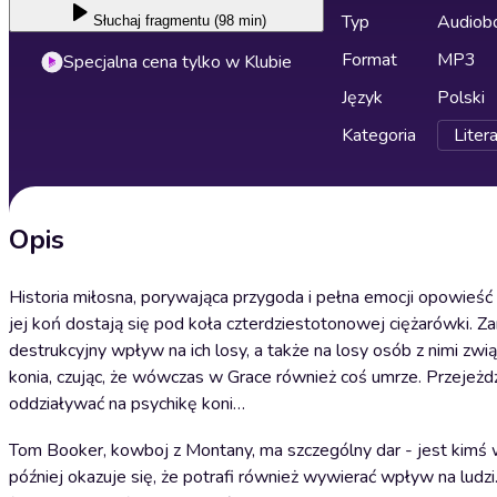
Typ
Audiobo
Słuchaj
fragmentu (98 min)
Format
MP3
Specjalna cena tylko w Klubie
Język
Polski
Kategoria
Liter
Opis
Historia miłosna, porywająca przygoda i pełna emocji opowieść 
jej koń dostają się pod koła czterdziestotonowej ciężarówki. 
destrukcyjny wpływ na ich losy, a także na losy osób z nimi zwi
konia, czując, że wówczas w Grace również coś umrze. Przejeżdż
oddziaływać na psychikę koni…
Tom Booker, kowboj z Montany, ma szczególny dar - jest kimś 
później okazuje się, że potrafi również wywierać wpływ na ludzi.