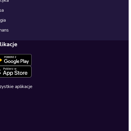
ityka
sa
gia
mans
likacje
ystkie aplikacje