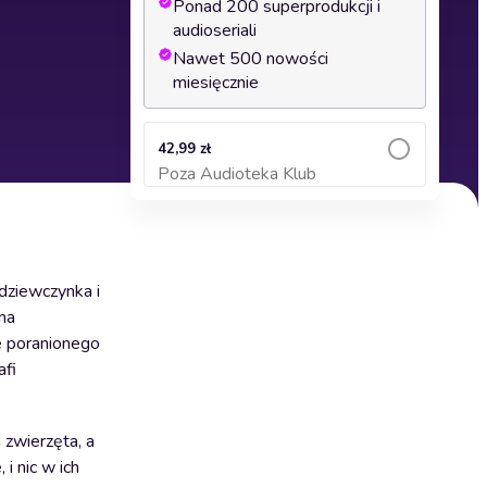
Ponad 200 superprodukcji i
audioseriali
Nawet 500 nowości
miesięcznie
42,99 zł
Poza Audioteka Klub
Dodaj do koszyka
 dziewczynka i
ma
ie poranionego
afi
zwierzęta, a
i nic w ich