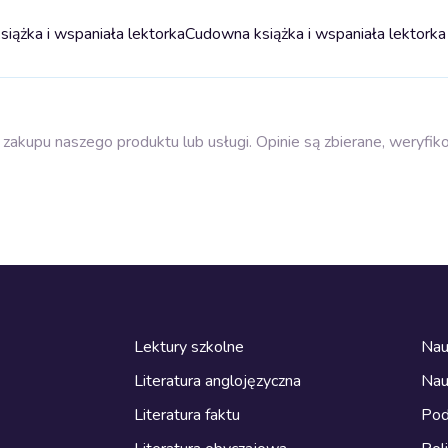
iążka i wspaniała lektorka
Cudowna książka i wspaniała lektorka
zakupu naszego produktu lub usługi. Opinie są zbierane, weryfik
Lektury szkolne
Nau
Literatura anglojęzyczna
Nau
Literatura faktu
Pod