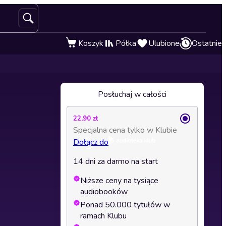
Koszyk
Półka
Ulubione
Ostatnie
Posłuchaj w całości
22,90 zł
Specjalna cena tylko w Klubie
Dołącz do
14 dni za darmo na start
Niższe ceny na tysiące
audiobooków
Ponad 50.000 tytułów w
ramach Klubu