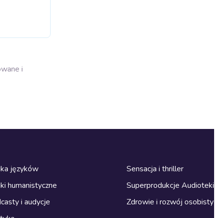
owane i
ka języków
Sensacja i thriller
ki humanistyczne
Superprodukcje Audioteki
casty i audycje
Zdrowie i rozwój osobisty