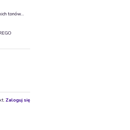
zkich tonów…
REGO
kt.
Zaloguj się