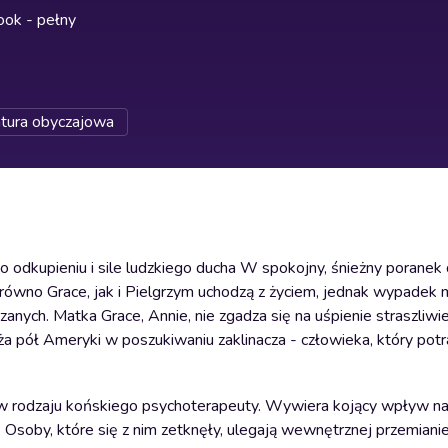
ok - pełny
atura obyczajowa
o odkupieniu i sile ludzkiego ducha W spokojny, śnieżny poranek
Zarówno Grace, jak i Pielgrzym uchodzą z życiem, jednak wypadek 
ązanych. Matka Grace, Annie, nie zgadza się na uśpienie straszliw
a pół Ameryki w poszukiwaniu zaklinacza - człowieka, który potr
w rodzaju końskiego psychoterapeuty. Wywiera kojący wpływ na 
 Osoby, które się z nim zetknęły, ulegają wewnętrznej przemianie, 