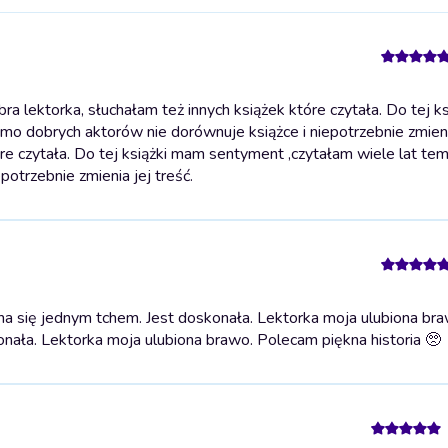
a lektorka, słuchałam też innych książek które czytała. Do tej k
imo dobrych aktorów nie dorównuje książce i niepotrzebnie zmieni
re czytała. Do tej książki mam sentyment ,czytałam wiele lat temu
otrzebnie zmienia jej treść.
ha się jednym tchem. Jest doskonała. Lektorka moja ulubiona br
onała. Lektorka moja ulubiona brawo. Polecam piękna historia 🥺