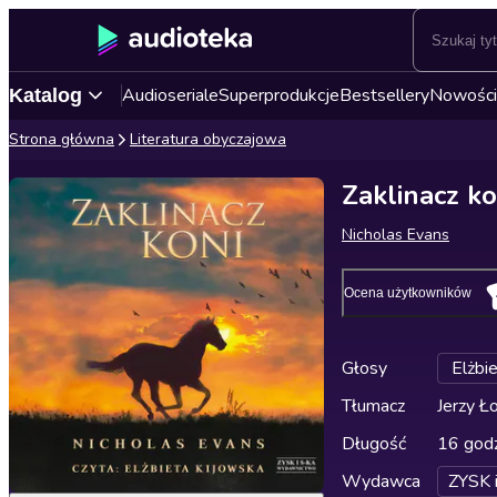
Audioseriale
Superprodukcje
Bestsellery
Nowości
Katalog
Strona główna
Literatura obyczajowa
Zaklinacz ko
Nicholas Evans
Ocena użytkowników
Głosy
Elżbi
Tłumacz
Jerzy Ło
Długość
16 godz
Wydawca
ZYSK 