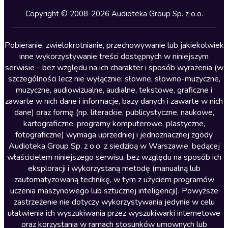
Kryminały
Copyright © 2008-2026 Audioteka Group Sp. z o.o.
Lektury szkolne
Literatura anglojęzyczna
Pobieranie, zwielokrotnianie, przechowywanie lub jakiekolwiek
inne wykorzystywanie treści dostępnych w niniejszym
Literatura faktu
serwisie - bez względu na ich charakter i sposób wyrażenia (w
szczególności lecz nie wyłącznie: słowne, słowno-muzyczne,
Literatura obyczajowa
muzyczne, audiowizualne, audialne, tekstowe, graficzne i
Literatura piękna obca
zawarte w nich dane i informacje, bazy danych i zawarte w nich
dane) oraz formę (np. literackie, publicystyczne, naukowe,
Literatura piękna polska
kartograficzne, programy komputerowe, plastyczne,
Nagrania relaksacyjne
fotograficzne) wymaga uprzedniej i jednoznacznej zgody
Audioteka Group Sp. z o.o. z siedzibą w Warszawie, będącej
Nauka języków
właścicielem niniejszego serwisu, bez względu na sposób ich
Nauki humanistyczne
eksploracji i wykorzystaną metodę (manualną lub
zautomatyzowaną technikę, w tym z użyciem programów
Podcasty i audycje
uczenia maszynowego lub sztucznej inteligencji). Powyższe
Polityka
zastrzeżenie nie dotyczy wykorzystywania jedynie w celu
ułatwienia ich wyszukiwania przez wyszukiwarki internetowe
Prasa
oraz korzystania w ramach stosunków umownych lub