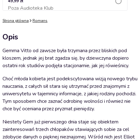
49,99 zł
Poza Audioteka Klub
Dodaj do koszyka
Strona główna
Romans
Opis
Gemma Vitto od zawsze była trzymana przez bliskich pod
kloszem, jednak jej brat zgadza się, by dziewczyna dopiero
ostatni rok studiów podjęła stacjonarnie, jak jej rówieśnicy.
Choć młoda kobieta jest podekscytowana wizją nowego trybu
nauczania, z całych sił stara się utrzymać przed znajomymi z
uniwersytetu w tajemnicy informacje, z jakiej rodziny pochodzi.
Tym sposobem chce zaznać odrobinę wolności i również nie
chce być oceniana przez pryzmat pieniędzy.
Niestety Gem już pierwszego dnia staje się obiektem
zainteresowań trzech chłopaków stawiających sobie za cel
zdobycie danych o pięknej nieznajomej. Wśród nich jest Elliot