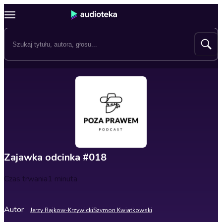
Zajawka odcinka #018
Czas trwania
1 minuta
Autor
Jerzy Rajkow-Krzywicki
Szymon Kwiatkowski