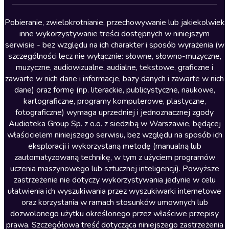
Lektury szkolne
Literatura anglojęzyczna
Pobieranie, zwielokrotnianie, przechowywanie lub jakiekolwiek
inne wykorzystywanie treści dostępnych w niniejszym
Literatura faktu
serwisie - bez względu na ich charakter i sposób wyrażenia (w
szczególności lecz nie wyłącznie: słowne, słowno-muzyczne,
Literatura obyczajowa
muzyczne, audiowizualne, audialne, tekstowe, graficzne i
Literatura piękna obca
zawarte w nich dane i informacje, bazy danych i zawarte w nich
dane) oraz formę (np. literackie, publicystyczne, naukowe,
Literatura piękna polska
kartograficzne, programy komputerowe, plastyczne,
Nagrania relaksacyjne
fotograficzne) wymaga uprzedniej i jednoznacznej zgody
Audioteka Group Sp. z o.o. z siedzibą w Warszawie, będącej
Nauka języków
właścicielem niniejszego serwisu, bez względu na sposób ich
Nauki humanistyczne
eksploracji i wykorzystaną metodę (manualną lub
zautomatyzowaną technikę, w tym z użyciem programów
Podcasty i audycje
uczenia maszynowego lub sztucznej inteligencji). Powyższe
Polityka
zastrzeżenie nie dotyczy wykorzystywania jedynie w celu
ułatwienia ich wyszukiwania przez wyszukiwarki internetowe
Prasa
oraz korzystania w ramach stosunków umownych lub
Religia
dozwolonego użytku określonego przez właściwe przepisy
prawa. Szczegółowa treść dotycząca niniejszego zastrzeżenia