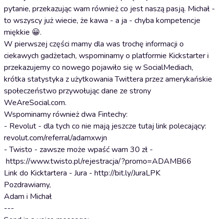
pytanie, przekazując wam również co jest naszą pasją. Michał -
to wszyscy już wiecie, że kawa - a ja - chyba kompetencje
miękkie 😀.
W pierwszej części mamy dla was trochę informacji o
ciekawych gadżetach, wspominamy o platformie Kickstarter i
przekazujemy co nowego pojawiło się w SocialMediach,
krótka statystyka z użytkowania Twittera przez amerykańskie
społeczeństwo przywołując dane ze strony
WeAreSocial.com.
Wspominamy również dwa Fintechy:
- Revolut - dla tych co nie mają jeszcze tutaj link polecający:
revolut.com/referral/adamxwjn
- Twisto - zawsze może wpaść wam 30 zł -
https://www.twisto.pl/rejestracja/?promo=ADAMB66
Link do Kicktartera - Jura - http://bit.ly/JuraLPK
Pozdrawiamy,
Adam i Michał
---