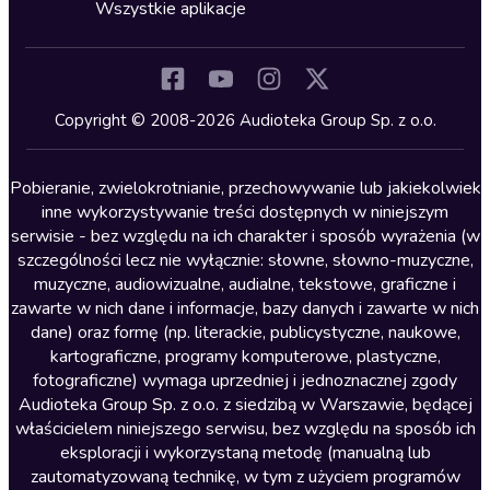
Horror
Wszystkie aplikacje
Inne języki
Komedia
Kryminały
Copyright © 2008-2026 Audioteka Group Sp. z o.o.
Lektury szkolne
Literatura anglojęzyczna
Pobieranie, zwielokrotnianie, przechowywanie lub jakiekolwiek
inne wykorzystywanie treści dostępnych w niniejszym
Literatura faktu
serwisie - bez względu na ich charakter i sposób wyrażenia (w
szczególności lecz nie wyłącznie: słowne, słowno-muzyczne,
Literatura obyczajowa
muzyczne, audiowizualne, audialne, tekstowe, graficzne i
Literatura piękna obca
zawarte w nich dane i informacje, bazy danych i zawarte w nich
dane) oraz formę (np. literackie, publicystyczne, naukowe,
Literatura piękna polska
kartograficzne, programy komputerowe, plastyczne,
Nagrania relaksacyjne
fotograficzne) wymaga uprzedniej i jednoznacznej zgody
Audioteka Group Sp. z o.o. z siedzibą w Warszawie, będącej
Nauka języków
właścicielem niniejszego serwisu, bez względu na sposób ich
Nauki humanistyczne
eksploracji i wykorzystaną metodę (manualną lub
zautomatyzowaną technikę, w tym z użyciem programów
Podcasty i audycje