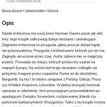
Poza Audioteka Klub
Dodaj do koszyka
Strona główna
Literatura faktu
Historia
Opis
Każde królestwo ma swój kres! Norman Davies pisze jak nikt
inny. Jego książki odkrywają dzieje nieznane i zaskakujące.
Zaginione królestwa to przygoda, jakiej jeszcze dotąd nigdy
nie przeżywaliśmy. Przygoda z królestwami, których już nie ma.
Zaginęły skruszone przez czas. Autor zabiera nas w magiczną
podróż. Prowadzi do miejsc, których próżno by szukać na
mapach Europy. Są wśród nich kraje nieznane i odległe od
potężnej Aragonii przez rozpastne Fiume aż do dostatniej
Burgundii. Są też i te blisko związane z Polską: Galicja, Prusy
czy Wielkie Księstwo Litewskie. Wybitny brytyjski historyk
wprawia w zdumienie. Jest porywającym przewodnikiem po
upadającym Związku Sowieckim, rozśpiewanej Irlandii czy
państwie barbarzyńskich Wizygotów. Tylko z tej książki można