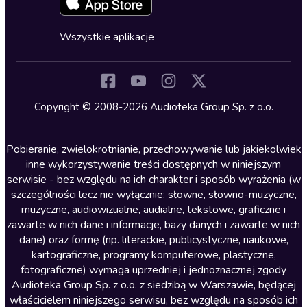
Fantastyka
Cykle audiobooków
Horror
Wszystkie aplikacje
Inne języki
Komedia
Kryminały
Copyright © 2008-2026 Audioteka Group Sp. z o.o.
Lektury szkolne
Literatura anglojęzyczna
Pobieranie, zwielokrotnianie, przechowywanie lub jakiekolwiek
inne wykorzystywanie treści dostępnych w niniejszym
Literatura faktu
serwisie - bez względu na ich charakter i sposób wyrażenia (w
szczególności lecz nie wyłącznie: słowne, słowno-muzyczne,
Literatura obyczajowa
muzyczne, audiowizualne, audialne, tekstowe, graficzne i
Literatura piękna obca
zawarte w nich dane i informacje, bazy danych i zawarte w nich
dane) oraz formę (np. literackie, publicystyczne, naukowe,
Literatura piękna polska
kartograficzne, programy komputerowe, plastyczne,
Nagrania relaksacyjne
fotograficzne) wymaga uprzedniej i jednoznacznej zgody
Audioteka Group Sp. z o.o. z siedzibą w Warszawie, będącej
Nauka języków
właścicielem niniejszego serwisu, bez względu na sposób ich