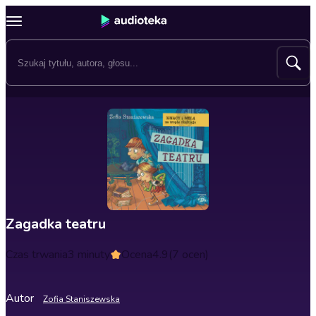
Zagadka teatru
Czas trwania
3 minuty
Ocena
4.9
(7 ocen)
Autor
Zofia Staniszewska