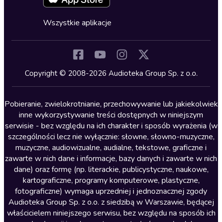
Fantastyka
Cykle audiobooków
Horror
Wszystkie aplikacje
Inne języki
Komedia
Kryminały
Copyright © 2008-2026 Audioteka Group Sp. z o.o.
Lektury szkolne
Literatura anglojęzyczna
Pobieranie, zwielokrotnianie, przechowywanie lub jakiekolwiek
inne wykorzystywanie treści dostępnych w niniejszym
Literatura faktu
serwisie - bez względu na ich charakter i sposób wyrażenia (w
szczególności lecz nie wyłącznie: słowne, słowno-muzyczne,
Literatura obyczajowa
muzyczne, audiowizualne, audialne, tekstowe, graficzne i
Literatura piękna obca
zawarte w nich dane i informacje, bazy danych i zawarte w nich
dane) oraz formę (np. literackie, publicystyczne, naukowe,
Literatura piękna polska
kartograficzne, programy komputerowe, plastyczne,
Nagrania relaksacyjne
fotograficzne) wymaga uprzedniej i jednoznacznej zgody
Audioteka Group Sp. z o.o. z siedzibą w Warszawie, będącej
Nauka języków
właścicielem niniejszego serwisu, bez względu na sposób ich