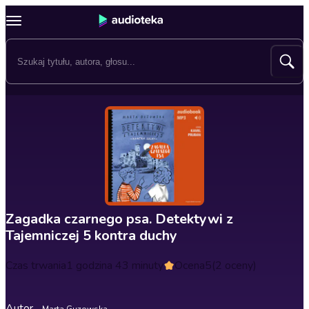
Zagadka czarnego psa. Detektywi z
Tajemniczej 5 kontra duchy
Czas trwania
1 godzina 43 minuty
Ocena
5
(2 oceny)
Autor