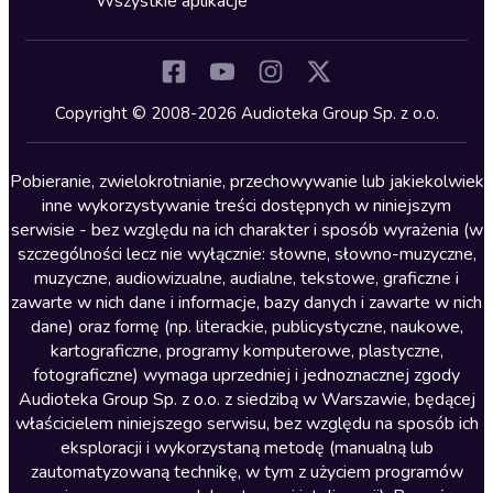
Wszystkie aplikacje
Inne języki
Komedia
Kryminały
Copyright © 2008-2026 Audioteka Group Sp. z o.o.
Lektury szkolne
Literatura anglojęzyczna
Pobieranie, zwielokrotnianie, przechowywanie lub jakiekolwiek
inne wykorzystywanie treści dostępnych w niniejszym
Literatura faktu
serwisie - bez względu na ich charakter i sposób wyrażenia (w
szczególności lecz nie wyłącznie: słowne, słowno-muzyczne,
Literatura obyczajowa
muzyczne, audiowizualne, audialne, tekstowe, graficzne i
Literatura piękna obca
zawarte w nich dane i informacje, bazy danych i zawarte w nich
dane) oraz formę (np. literackie, publicystyczne, naukowe,
Literatura piękna polska
kartograficzne, programy komputerowe, plastyczne,
Nagrania relaksacyjne
fotograficzne) wymaga uprzedniej i jednoznacznej zgody
Audioteka Group Sp. z o.o. z siedzibą w Warszawie, będącej
Nauka języków
właścicielem niniejszego serwisu, bez względu na sposób ich
Nauki humanistyczne
eksploracji i wykorzystaną metodę (manualną lub
zautomatyzowaną technikę, w tym z użyciem programów
Podcasty i audycje