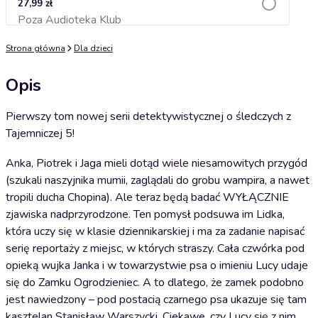
27,99 zł
Poza Audioteka Klub
Dodaj do koszyka
Strona główna
Dla dzieci
Opis
Pierwszy tom nowej serii detektywistycznej o śledczych z
Tajemniczej 5!
Anka, Piotrek i Jaga mieli dotąd wiele niesamowitych przygód
(szukali naszyjnika mumii, zaglądali do grobu wampira, a nawet
tropili ducha Chopina). Ale teraz będą badać WYŁĄCZNIE
zjawiska nadprzyrodzone. Ten pomysł podsuwa im Lidka,
która uczy się w klasie dziennikarskiej i ma za zadanie napisać
serię reportaży z miejsc, w których straszy. Cała czwórka pod
opieką wujka Janka i w towarzystwie psa o imieniu Lucy udaje
się do Zamku Ogrodzieniec. A to dlatego, że zamek podobno
jest nawiedzony – pod postacią czarnego psa ukazuje się tam
kasztelan Stanisław Warszycki. Ciekawe, czy Lucy się z nim