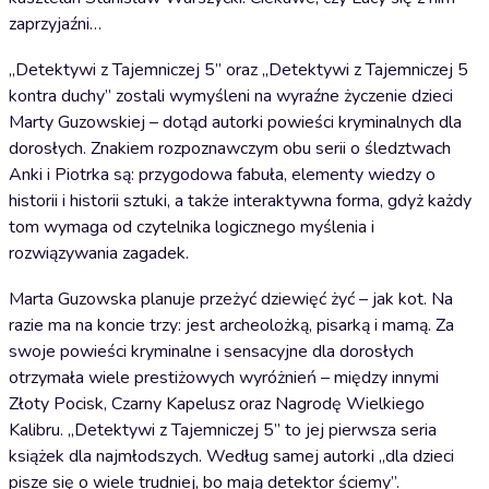
zaprzyjaźni…
„Detektywi z Tajemniczej 5” oraz „Detektywi z Tajemniczej 5
kontra duchy” zostali wymyśleni na wyraźne życzenie dzieci
Marty Guzowskiej – dotąd autorki powieści kryminalnych dla
dorosłych. Znakiem rozpoznawczym obu serii o śledztwach
Anki i Piotrka są: przygodowa fabuła, elementy wiedzy o
historii i historii sztuki, a także interaktywna forma, gdyż każdy
tom wymaga od czytelnika logicznego myślenia i
rozwiązywania zagadek.
Marta Guzowska planuje przeżyć dziewięć żyć – jak kot. Na
razie ma na koncie trzy: jest archeolożką, pisarką i mamą. Za
swoje powieści kryminalne i sensacyjne dla dorosłych
otrzymała wiele prestiżowych wyróżnień – między innymi
Złoty Pocisk, Czarny Kapelusz oraz Nagrodę Wielkiego
Kalibru. „Detektywi z Tajemniczej 5” to jej pierwsza seria
książek dla najmłodszych. Według samej autorki „dla dzieci
pisze się o wiele trudniej, bo mają detektor ściemy”.