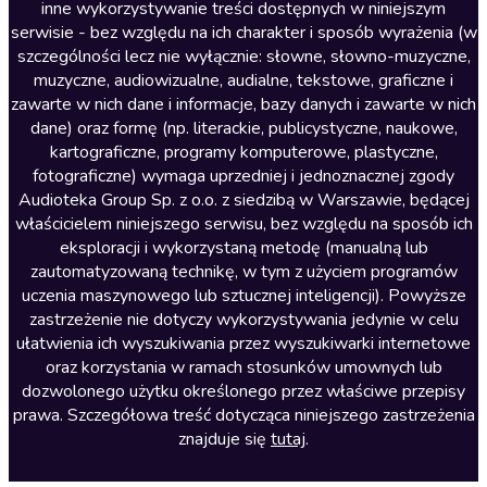
inne wykorzystywanie treści dostępnych w niniejszym
Literatura faktu
serwisie - bez względu na ich charakter i sposób wyrażenia (w
szczególności lecz nie wyłącznie: słowne, słowno-muzyczne,
Literatura obyczajowa
muzyczne, audiowizualne, audialne, tekstowe, graficzne i
Literatura piękna obca
zawarte w nich dane i informacje, bazy danych i zawarte w nich
dane) oraz formę (np. literackie, publicystyczne, naukowe,
Literatura piękna polska
kartograficzne, programy komputerowe, plastyczne,
Nagrania relaksacyjne
fotograficzne) wymaga uprzedniej i jednoznacznej zgody
Audioteka Group Sp. z o.o. z siedzibą w Warszawie, będącej
Nauka języków
właścicielem niniejszego serwisu, bez względu na sposób ich
Nauki humanistyczne
eksploracji i wykorzystaną metodę (manualną lub
zautomatyzowaną technikę, w tym z użyciem programów
Podcasty i audycje
uczenia maszynowego lub sztucznej inteligencji). Powyższe
Polityka
zastrzeżenie nie dotyczy wykorzystywania jedynie w celu
ułatwienia ich wyszukiwania przez wyszukiwarki internetowe
Prasa
oraz korzystania w ramach stosunków umownych lub
Religia
dozwolonego użytku określonego przez właściwe przepisy
prawa. Szczegółowa treść dotycząca niniejszego zastrzeżenia
Romans
znajduje się
tutaj
.
Sensacja i thriller