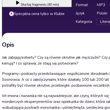
Format
MP3
Słuchaj
fragmentu (40 min)
Język
Polski
Specjalna cena tylko w Klubie
Kategoria
Litera
Opis
Jak zabijają kobiety? Czy są równie okrutne jak mężczyźni? Czy 
kierują? I co sprawia, że stają się potworami?
Programy i podcasty przedstawiające współczesne zbrodniarki 
Sosnowca. A co z zabójczyniami, które działały 100 lub 200 lat
potrafiły być równie okrutne, przebiegłe, pozbawione wszelkic
Ich imiona i nazwiska nie są najważniejsze, ale czyny, których 
morderczych eksperymentów oraz opiekunka do dzieci, która zab
wzbudzająca postrach esesmanka i uśmiechnięta, serdeczna gosp