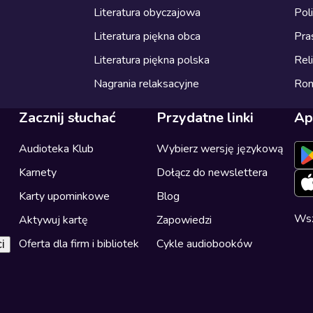
Literatura obyczajowa
Pol
Literatura piękna obca
Pra
Literatura piękna polska
Reli
Nagrania relaksacyjne
Ro
Zacznij słuchać
Przydatne linki
Ap
Audioteka Klub
Wybierz wersję językową
Karnety
Dołącz do newslettera
Karty upominkowe
Blog
Wsz
Aktywuj kartę
Zapowiedzi
Oferta dla firm i bibliotek
Cykle audiobooków
i