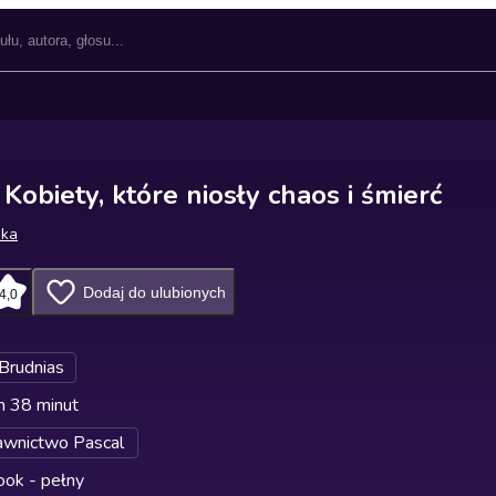
 Kobiety, które niosły chaos i śmierć
ska
Dodaj do ulubionych
4,0
 Brudnias
n 38 minut
wnictwo Pascal
ok - pełny