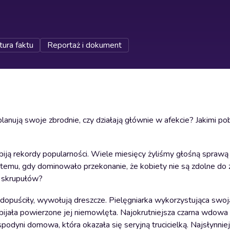
tura faktu
Reportaż i dokument
planują swoje zbrodnie, czy działają głównie w afekcie? Jakimi p
biją rekordy popularności. Wiele miesięcy żyliśmy głośną spraw
 temu, gdy dominowało przekonanie, że kobiety nie są zdolne do 
h skrupułów?
się dopuściły, wywołują dreszcze. Pielęgniarka wykorzystująca swo
ijała powierzone jej niemowlęta. Najokrutniejsza czarna wdowa w
odyni domowa, która okazała się seryjną trucicielką. Najsłynnie