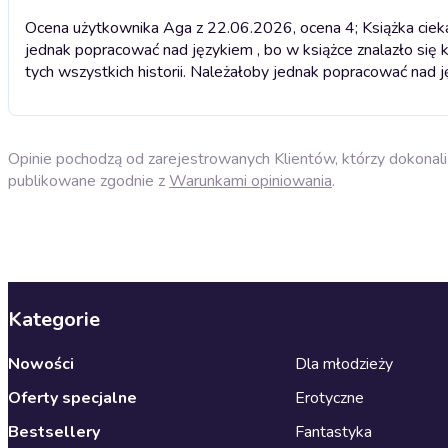
Ocena użytkownika Aga z 22.06.2026, ocena 4; Książka ciekaw
jednak popracować nad językiem , bo w książce znalazło się 
tych wszystkich historii. Należałoby jednak popracować nad j
Opinie pochodzą od zarejestrowanych Klientów, którzy dokonali 
publikowane zgodnie z
Warunkami opiniowania
.
Kategorie
Nowości
Dla młodzieży
Oferty specjalne
Erotyczne
Bestsellery
Fantastyka