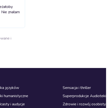
leżałoby
. Nie znałam
owane i
ka języków
Sensacja i thriller
ki humanistyczne
Superprodukcje Audioteki
casty i audycje
Zdrowie i rozwój osobisty