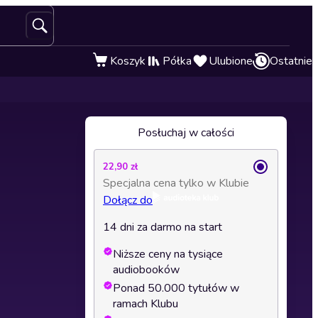
Koszyk
Półka
Ulubione
Ostatnie
Posłuchaj w całości
22,90 zł
Specjalna cena tylko w Klubie
Dołącz do
14 dni za darmo na start
Niższe ceny na tysiące
audiobooków
Ponad 50.000 tytułów w
ramach Klubu