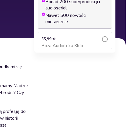
Ponad 200 superprodukcji i
audioseriali
Nawet 500 nowości
miesięcznie
55,99 zł
Poza Audioteka Klub
Dodaj do koszyka
obudkami się
ą mamy Madzi z
zbrodni? Czy
ją profesję do
 historii,
jsza