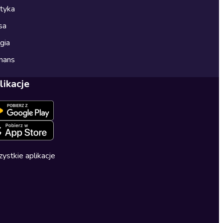
ityka
sa
gia
mans
likacje
ystkie aplikacje