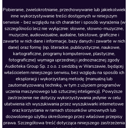
Lektury szkolne
Literatura anglojęzyczna
Pobieranie, zwielokrotnianie, przechowywanie lub jakiekolwiek
inne wykorzystywanie treści dostępnych w niniejszym
Literatura faktu
serwisie - bez względu na ich charakter i sposób wyrażenia (w
szczególności lecz nie wyłącznie: słowne, słowno-muzyczne,
Literatura obyczajowa
muzyczne, audiowizualne, audialne, tekstowe, graficzne i
Literatura piękna obca
zawarte w nich dane i informacje, bazy danych i zawarte w nich
dane) oraz formę (np. literackie, publicystyczne, naukowe,
Literatura piękna polska
kartograficzne, programy komputerowe, plastyczne,
Nagrania relaksacyjne
fotograficzne) wymaga uprzedniej i jednoznacznej zgody
Audioteka Group Sp. z o.o. z siedzibą w Warszawie, będącej
Nauka języków
właścicielem niniejszego serwisu, bez względu na sposób ich
Nauki humanistyczne
eksploracji i wykorzystaną metodę (manualną lub
zautomatyzowaną technikę, w tym z użyciem programów
Podcasty i audycje
uczenia maszynowego lub sztucznej inteligencji). Powyższe
Polityka
zastrzeżenie nie dotyczy wykorzystywania jedynie w celu
ułatwienia ich wyszukiwania przez wyszukiwarki internetowe
Prasa
oraz korzystania w ramach stosunków umownych lub
Religia
dozwolonego użytku określonego przez właściwe przepisy
prawa. Szczegółowa treść dotycząca niniejszego zastrzeżenia
Romans