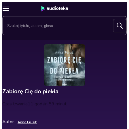
Zabiorę Cię do piekła
Czas trwania
11 godzin 59 minut
Autor
Anna Prusik