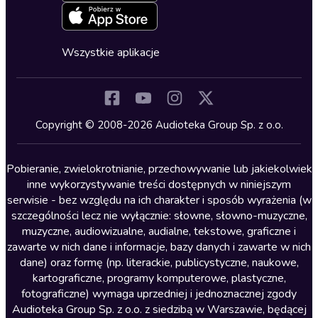
Erotyczne
Zapowiedzi
Fantastyka
Cykle audiobooków
Horror
Wszystkie aplikacje
Inne języki
Komedia
Kryminały
Copyright © 2008-2026 Audioteka Group Sp. z o.o.
Lektury szkolne
Literatura anglojęzyczna
Pobieranie, zwielokrotnianie, przechowywanie lub jakiekolwiek
inne wykorzystywanie treści dostępnych w niniejszym
Literatura faktu
serwisie - bez względu na ich charakter i sposób wyrażenia (w
szczególności lecz nie wyłącznie: słowne, słowno-muzyczne,
Literatura obyczajowa
muzyczne, audiowizualne, audialne, tekstowe, graficzne i
Literatura piękna obca
zawarte w nich dane i informacje, bazy danych i zawarte w nich
dane) oraz formę (np. literackie, publicystyczne, naukowe,
Literatura piękna polska
kartograficzne, programy komputerowe, plastyczne,
Nagrania relaksacyjne
fotograficzne) wymaga uprzedniej i jednoznacznej zgody
Audioteka Group Sp. z o.o. z siedzibą w Warszawie, będącej
Nauka języków