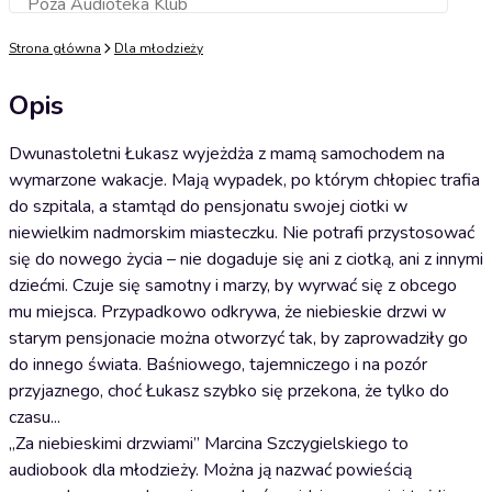
Poza Audioteka Klub
Dodaj do koszyka
Strona główna
Dla młodzieży
Opis
Dwunastoletni Łukasz wyjeżdża z mamą samochodem na
wymarzone wakacje. Mają wypadek, po którym chłopiec trafia
do szpitala, a stamtąd do pensjonatu swojej ciotki w
niewielkim nadmorskim miasteczku. Nie potrafi przystosować
się do nowego życia – nie dogaduje się ani z ciotką, ani z innymi
dziećmi. Czuje się samotny i marzy, by wyrwać się z obcego
mu miejsca. Przypadkowo odkrywa, że niebieskie drzwi w
starym pensjonacie można otworzyć tak, by zaprowadziły go
do innego świata. Baśniowego, tajemniczego i na pozór
przyjaznego, choć Łukasz szybko się przekona, że tylko do
czasu...
„Za niebieskimi drzwiami” Marcina Szczygielskiego to
audiobook dla młodzieży. Można ją nazwać powieścią