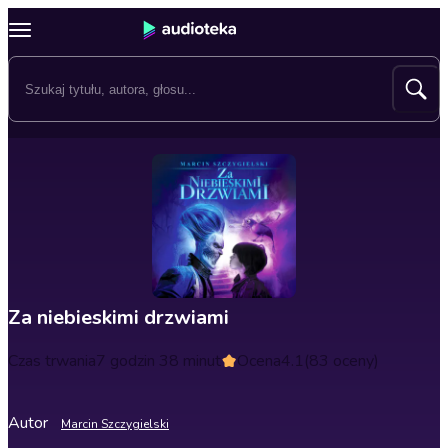
Za niebieskimi drzwiami
Czas trwania
7 godzin 38 minut
Ocena
4.1
(83 oceny)
Autor
Marcin Szczygielski