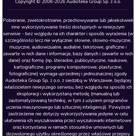
Copyright © 2008-2026 Audioteka Group Sp. z o.o.
Lektury szkolne
Literatura anglojęzyczna
Pobieranie, zwielokrotnianie, przechowywanie lub jakiekolwiek
inne wykorzystywanie treści dostępnych w niniejszym
Literatura faktu
serwisie - bez względu na ich charakter i sposób wyrażenia (w
szczególności lecz nie wyłącznie: słowne, słowno-muzyczne,
Literatura obyczajowa
muzyczne, audiowizualne, audialne, tekstowe, graficzne i
Literatura piękna obca
zawarte w nich dane i informacje, bazy danych i zawarte w nich
dane) oraz formę (np. literackie, publicystyczne, naukowe,
Literatura piękna polska
kartograficzne, programy komputerowe, plastyczne,
Nagrania relaksacyjne
fotograficzne) wymaga uprzedniej i jednoznacznej zgody
Audioteka Group Sp. z o.o. z siedzibą w Warszawie, będącej
Nauka języków
właścicielem niniejszego serwisu, bez względu na sposób ich
Nauki humanistyczne
eksploracji i wykorzystaną metodę (manualną lub
zautomatyzowaną technikę, w tym z użyciem programów
Podcasty i audycje
uczenia maszynowego lub sztucznej inteligencji). Powyższe
Polityka
zastrzeżenie nie dotyczy wykorzystywania jedynie w celu
ułatwienia ich wyszukiwania przez wyszukiwarki internetowe
Prasa
oraz korzystania w ramach stosunków umownych lub
Religia
dozwolonego użytku określonego przez właściwe przepisy