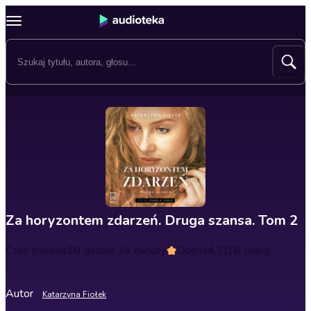
Za horyzontem zdarzeń. Druga szansa. Tom 2
Czas trwania
10 godzin 34 minuty
Ocena
4.7
(18 ocen)
Autor
Katarzyna Fiołek