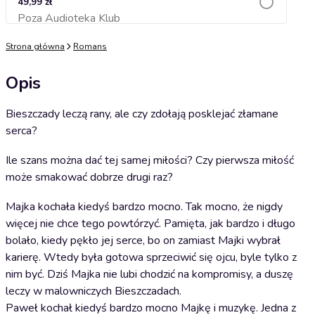
49,99 zł
Poza Audioteka Klub
Dodaj do koszyka
Strona główna
Romans
Opis
Bieszczady leczą rany, ale czy zdołają posklejać złamane
serca?
Ile szans można dać tej samej miłości? Czy pierwsza miłość
może smakować dobrze drugi raz?
Majka kochała kiedyś bardzo mocno. Tak mocno, że nigdy
więcej nie chce tego powtórzyć. Pamięta, jak bardzo i długo
bolało, kiedy pękło jej serce, bo on zamiast Majki wybrał
karierę. Wtedy była gotowa sprzeciwić się ojcu, byle tylko z
nim być. Dziś Majka nie lubi chodzić na kompromisy, a duszę
leczy w malowniczych Bieszczadach.
Paweł kochał kiedyś bardzo mocno Majkę i muzykę. Jedna z