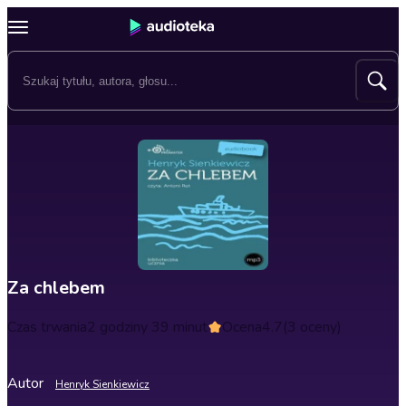
Za chlebem
Czas trwania
2 godziny 39 minut
Ocena
4.7
(3 oceny)
Autor
Henryk Sienkiewicz