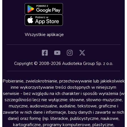
Aktywuj kartę
Formularz zgłaszania nielegalnych treści
Dla młodzieży
Blog
Oferta dla firm i bibliotek
Deklaracja dostępności
Erotyczne
Zapowiedzi
Fantastyka
Cykle audiobooków
Horror
Wszystkie aplikacje
Inne języki
Komedia
Kryminały
Copyright © 2008-2026 Audioteka Group Sp. z o.o.
Lektury szkolne
Literatura anglojęzyczna
Pobieranie, zwielokrotnianie, przechowywanie lub jakiekolwiek
inne wykorzystywanie treści dostępnych w niniejszym
Literatura faktu
serwisie - bez względu na ich charakter i sposób wyrażenia (w
szczególności lecz nie wyłącznie: słowne, słowno-muzyczne,
Literatura obyczajowa
muzyczne, audiowizualne, audialne, tekstowe, graficzne i
Literatura piękna obca
zawarte w nich dane i informacje, bazy danych i zawarte w nich
dane) oraz formę (np. literackie, publicystyczne, naukowe,
Literatura piękna polska
kartograficzne, programy komputerowe, plastyczne,