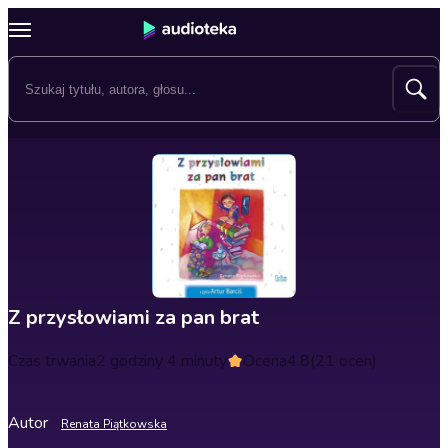
Z przysłowiami za pan brat
Czas trwania
2 godziny 4 minuty
Ocena
4.8
(21 ocen)
Autor
Renata Piątkowska