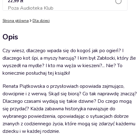
22,99 zł
Poza Audioteka Klub
Dodaj do koszyka
Strona główna
Dla dzieci
Opis
Czy wiesz, dlaczego wpada się do kogoś jak po ogień? I
dlaczego kot śpi, a myszy harcują? I kim był Zabłocki, który źle
wyszedł na mydle? I kto ma węża w kieszeni?... Nie? To
koniecznie posłuchaj tej książki!
Renata Piątkowska o przysłowiach opowiada zajmująco,
dowcipnie i z werwą. Skąd się biorą? Co tak naprawdę znaczą?
Dlaczego czasami wydają się takie dziwne? Do czego mogą
się przydać? Każda zabawna historyjka nawiązuje do
wybranego powiedzenia, opowiadając o sytuacjach dobrze
znanych z codziennego życia, które mogą się zdarzyć każdemu
dziecku i w każdej rodzinie.