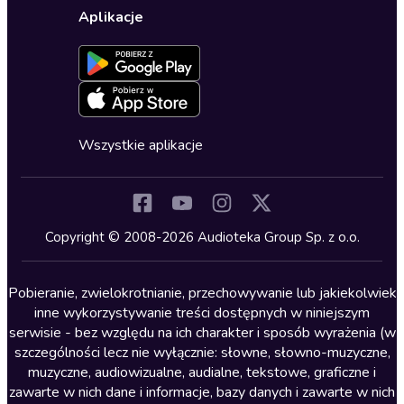
Wybierz wersję językową
Karty upominkowe
Ustawienia prywatności
Dla dzieci
Aplikacje
Dołącz do newslettera
Aktywuj kartę
Formularz zgłaszania nielegalnych treści
Dla młodzieży
Blog
Oferta dla firm i bibliotek
Deklaracja dostępności
Erotyczne
Zapowiedzi
Fantastyka
Cykle audiobooków
Horror
Wszystkie aplikacje
Inne języki
Komedia
Kryminały
Copyright © 2008-2026 Audioteka Group Sp. z o.o.
Lektury szkolne
Literatura anglojęzyczna
Pobieranie, zwielokrotnianie, przechowywanie lub jakiekolwiek
inne wykorzystywanie treści dostępnych w niniejszym
Literatura faktu
serwisie - bez względu na ich charakter i sposób wyrażenia (w
szczególności lecz nie wyłącznie: słowne, słowno-muzyczne,
Literatura obyczajowa
muzyczne, audiowizualne, audialne, tekstowe, graficzne i
Literatura piękna obca
zawarte w nich dane i informacje, bazy danych i zawarte w nich