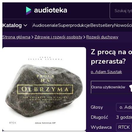
Audioseriale
Superprodukcje
Bestsellery
Nowości
Katalog
Strona główna
Zdrowie i rozwój osobisty
Rozwój duchowy
Z procą na o
przerasta?
o. Adam Szustak
Ocena użytkowników
Głosy
o. Ad
Długość
3 godzi
Wydawca
RTCK