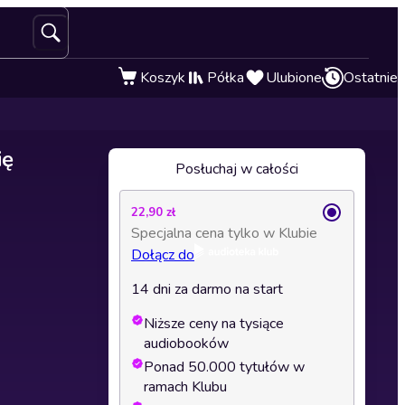
Koszyk
Półka
Ulubione
Ostatnie
ię
Posłuchaj w całości
22,90 zł
Specjalna cena tylko w Klubie
Dołącz do
14 dni za darmo na start
Niższe ceny na tysiące
audiobooków
Ponad 50.000 tytułów w
ramach Klubu