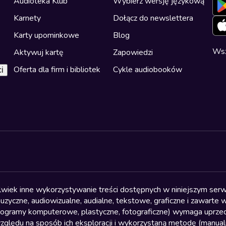
Audioteka Klub
Wybierz wersję językową
Karnety
Dołącz do newslettera
Karty upominkowe
Blog
Wsz
Aktywuj kartę
Zapowiedzi
Oferta dla firm i bibliotek
Cykle audiobooków
i
olwiek inne wykorzystywanie treści dostępnych w niniejszym serwi
yczne, audiowizualne, audialne, tekstowe, graficzne i zawarte w 
, programy komputerowe, plastyczne, fotograficzne) wymaga uprzedn
względu na sposób ich eksploracji i wykorzystaną metodę (manu