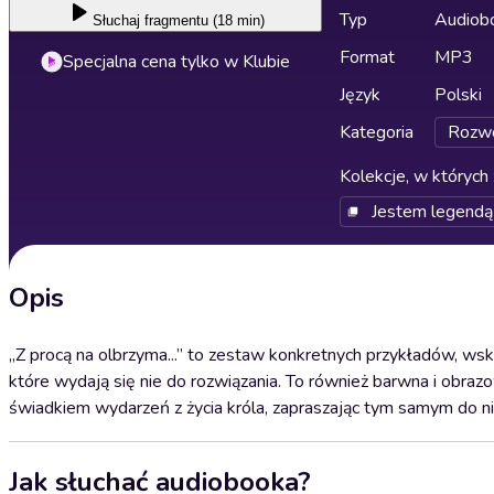
Typ
Audiobo
Słuchaj
fragmentu (18 min)
Format
MP3
Specjalna cena tylko w Klubie
Język
Polski
Kategoria
Rozwó
Kolekcje, w których 
Jestem legendą
Opis
„Z procą na olbrzyma...” to zestaw konkretnych przykładów, 
które wydają się nie do rozwiązania. To również barwna i obra
świadkiem wydarzeń z życia króla, zapraszając tym samym do n
Jak słuchać audiobooka?