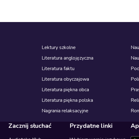
Lektury szkolne
Nau
Literatura anglojęzyczna
Nau
Literatura faktu
Pod
Literatura obyczajowa
Pol
Literatura piękna obca
Pra
Literatura piękna polska
Reli
Nagrania relaksacyjne
Ro
Zacznij słuchać
Przydatne linki
Ap