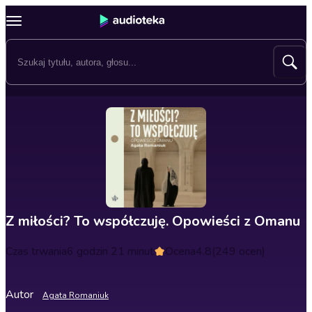
Z miłości? To współczuję. Opowieści z Omanu
Czas trwania
6 godzin 21 minut
Ocena
4.8
(249 ocen)
Autor
Agata Romaniuk