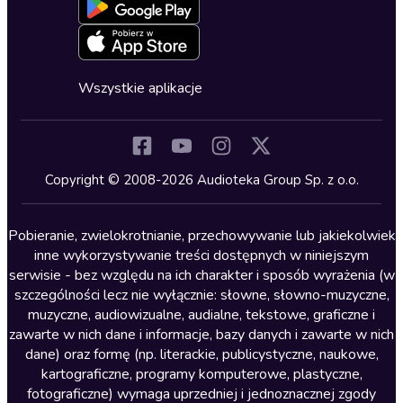
Blog
Oferta dla firm i bibliotek
Deklaracja dostępności
Erotyczne
Zapowiedzi
Fantastyka
Cykle audiobooków
Horror
Wszystkie aplikacje
Inne języki
Komedia
Kryminały
Copyright © 2008-2026 Audioteka Group Sp. z o.o.
Lektury szkolne
Literatura anglojęzyczna
Pobieranie, zwielokrotnianie, przechowywanie lub jakiekolwiek
inne wykorzystywanie treści dostępnych w niniejszym
Literatura faktu
serwisie - bez względu na ich charakter i sposób wyrażenia (w
szczególności lecz nie wyłącznie: słowne, słowno-muzyczne,
Literatura obyczajowa
muzyczne, audiowizualne, audialne, tekstowe, graficzne i
Literatura piękna obca
zawarte w nich dane i informacje, bazy danych i zawarte w nich
dane) oraz formę (np. literackie, publicystyczne, naukowe,
Literatura piękna polska
kartograficzne, programy komputerowe, plastyczne,
Nagrania relaksacyjne
fotograficzne) wymaga uprzedniej i jednoznacznej zgody