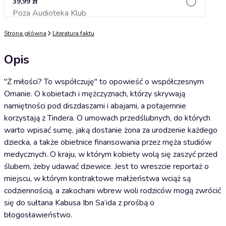
39,99 zł
Poza Audioteka Klub
Dodaj do koszyka
Strona główna
Literatura faktu
Opis
"Z miłości? To współczuję" to opowieść o współczesnym
Omanie. O kobietach i mężczyznach, którzy skrywają
namiętności pod diszdaszami i abajami, a potajemnie
korzystają z Tindera. O umowach przedślubnych, do których
warto wpisać sumę, jaką dostanie żona za urodzenie każdego
dziecka, a także obietnice finansowania przez męża studiów
medycznych. O kraju, w którym kobiety wolą się zaszyć przed
ślubem, żeby udawać dziewice. Jest to wreszcie reportaż o
miejscu, w którym kontraktowe małżeństwa wciąż są
codziennością, a zakochani wbrew woli rodziców mogą zwrócić
się do sułtana Kabusa Ibn Sa’ida z prośbą o
błogosławieństwo.