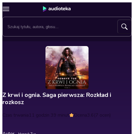
Z krwi i ognia. Saga pierwsza: Rozkład i
rozkosz
Czas trwania
11 godzin 39 minut
Ocena
3.6
(7 ocen)
Autor