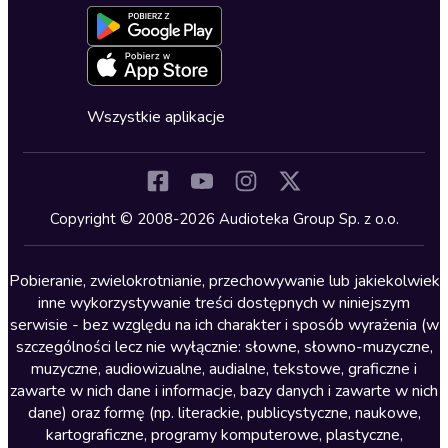
Formularz zgłaszania nielegalnych treści
Dla młodzieży
Blog
Oferta dla firm i bibliotek
Deklaracja dostępności
Erotyczne
Zapowiedzi
Fantastyka
Cykle audiobooków
Horror
Wszystkie aplikacje
Inne języki
Komedia
Kryminały
Copyright © 2008-2026 Audioteka Group Sp. z o.o.
Lektury szkolne
Literatura anglojęzyczna
Pobieranie, zwielokrotnianie, przechowywanie lub jakiekolwiek
inne wykorzystywanie treści dostępnych w niniejszym
Literatura faktu
serwisie - bez względu na ich charakter i sposób wyrażenia (w
szczególności lecz nie wyłącznie: słowne, słowno-muzyczne,
Literatura obyczajowa
muzyczne, audiowizualne, audialne, tekstowe, graficzne i
Literatura piękna obca
zawarte w nich dane i informacje, bazy danych i zawarte w nich
dane) oraz formę (np. literackie, publicystyczne, naukowe,
Literatura piękna polska
kartograficzne, programy komputerowe, plastyczne,