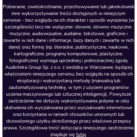
Literatura anglojęzyczna
Pobieranie, zwielokrotnianie, przechowywanie lub jakiekolwiek
inne wykorzystywanie treści dostępnych w niniejszym
Literatura faktu
serwisie - bez względu na ich charakter i sposób wyrażenia (w
szczególności lecz nie wyłącznie: słowne, słowno-muzyczne,
Literatura obyczajowa
muzyczne, audiowizualne, audialne, tekstowe, graficzne i
Literatura piękna obca
zawarte w nich dane i informacje, bazy danych i zawarte w nich
dane) oraz formę (np. literackie, publicystyczne, naukowe,
Literatura piękna polska
kartograficzne, programy komputerowe, plastyczne,
Nagrania relaksacyjne
fotograficzne) wymaga uprzedniej i jednoznacznej zgody
Audioteka Group Sp. z o.o. z siedzibą w Warszawie, będącej
Nauka języków
właścicielem niniejszego serwisu, bez względu na sposób ich
Nauki humanistyczne
eksploracji i wykorzystaną metodę (manualną lub
zautomatyzowaną technikę, w tym z użyciem programów
Podcasty i audycje
uczenia maszynowego lub sztucznej inteligencji). Powyższe
Polityka
zastrzeżenie nie dotyczy wykorzystywania jedynie w celu
ułatwienia ich wyszukiwania przez wyszukiwarki internetowe
Prasa
oraz korzystania w ramach stosunków umownych lub
Religia
dozwolonego użytku określonego przez właściwe przepisy
prawa. Szczegółowa treść dotycząca niniejszego zastrzeżenia
Romans
znajduje się
tutaj
.