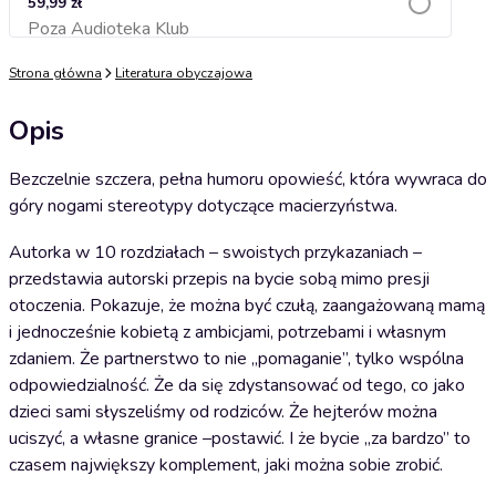
59,99 zł
Poza Audioteka Klub
Dodaj do koszyka
Strona główna
Literatura obyczajowa
Opis
Bezczelnie szczera, pełna humoru opowieść, która wywraca do
góry nogami stereotypy dotyczące macierzyństwa.
Autorka w 10 rozdziałach – swoistych przykazaniach –
przedstawia autorski przepis na bycie sobą mimo presji
otoczenia. Pokazuje, że można być czułą, zaangażowaną mamą
i jednocześnie kobietą z ambicjami, potrzebami i własnym
zdaniem. Że partnerstwo to nie „pomaganie”, tylko wspólna
odpowiedzialność. Że da się zdystansować od tego, co jako
dzieci sami słyszeliśmy od rodziców. Że hejterów można
uciszyć, a własne granice –postawić. I że bycie „za bardzo” to
czasem największy komplement, jaki można sobie zrobić.