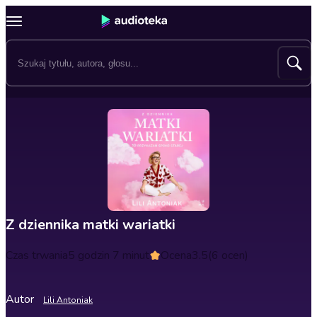
Z dziennika matki wariatki
Czas trwania
5 godzin 7 minut
Ocena
3.5
(6 ocen)
Autor
Lili Antoniak