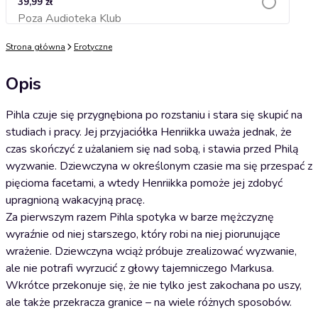
39,99 zł
Poza Audioteka Klub
Dodaj do koszyka
Strona główna
Erotyczne
Opis
Pihla czuje się przygnębiona po rozstaniu i stara się skupić na
studiach i pracy. Jej przyjaciółka Henriikka uważa jednak, że
czas skończyć z użalaniem się nad sobą, i stawia przed Philą
wyzwanie. Dziewczyna w określonym czasie ma się przespać z
pięcioma facetami, a wtedy Henriikka pomoże jej zdobyć
upragnioną wakacyjną pracę.
Za pierwszym razem Pihla spotyka w barze mężczyznę
wyraźnie od niej starszego, który robi na niej piorunujące
wrażenie. Dziewczyna wciąż próbuje zrealizować wyzwanie,
ale nie potrafi wyrzucić z głowy tajemniczego Markusa.
Wkrótce przekonuje się, że nie tylko jest zakochana po uszy,
ale także przekracza granice – na wiele różnych sposobów.