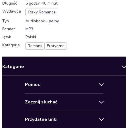
Długość
5 godzin 40 minut
Wydawca
Risky Romance
Typ
Audiobook - pełny
Format
MP3
Język
Polski
Kategoria
Romans
Erotyczne
Kategorie
Nowości
Pomoc
Oferty specjalne
Kontakt
Bestsellery
Zacznij słuchać
Pomoc
Audioseriale
Audioteka Klub
Regulamin
Biografie
Przydatne linki
Karnety
Polityka prywatności
Biznes, marketing, ekonomia