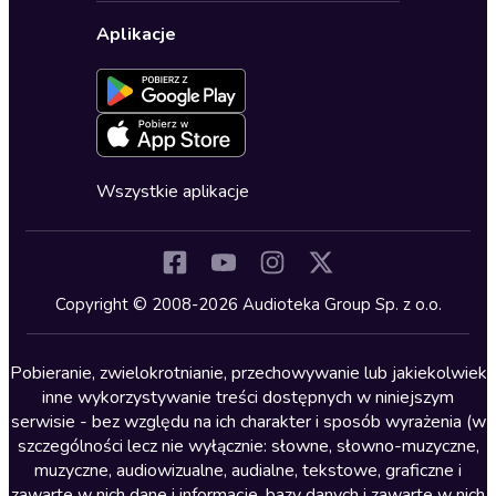
Wybierz wersję językową
Karty upominkowe
Ustawienia prywatności
Dla dzieci
Aplikacje
Dołącz do newslettera
Aktywuj kartę
Formularz zgłaszania nielegalnych treści
Dla młodzieży
Blog
Oferta dla firm i bibliotek
Deklaracja dostępności
Erotyczne
Zapowiedzi
Fantastyka
Cykle audiobooków
Horror
Wszystkie aplikacje
Inne języki
Komedia
Kryminały
Copyright © 2008-2026 Audioteka Group Sp. z o.o.
Lektury szkolne
Literatura anglojęzyczna
Pobieranie, zwielokrotnianie, przechowywanie lub jakiekolwiek
inne wykorzystywanie treści dostępnych w niniejszym
Literatura faktu
serwisie - bez względu na ich charakter i sposób wyrażenia (w
szczególności lecz nie wyłącznie: słowne, słowno-muzyczne,
Literatura obyczajowa
muzyczne, audiowizualne, audialne, tekstowe, graficzne i
Literatura piękna obca
zawarte w nich dane i informacje, bazy danych i zawarte w nich