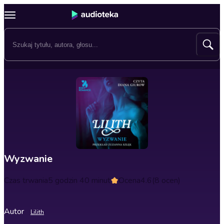
Wyzwanie
Czas trwania
5 godzin 40 minut
Ocena
4.6
(8 ocen)
Autor
Lilith