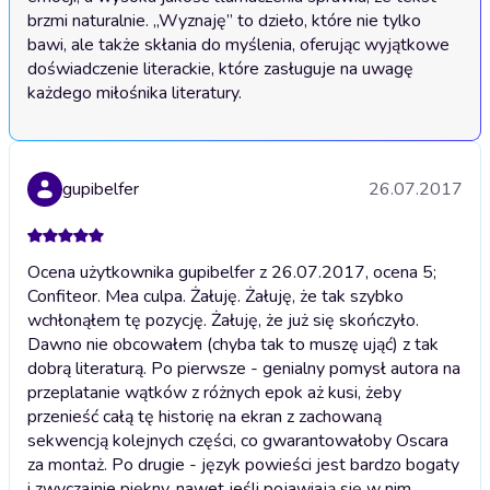
brzmi naturalnie. „Wyznaję” to dzieło, które nie tylko 
bawi, ale także skłania do myślenia, oferując wyjątkowe 
doświadczenie literackie, które zasługuje na uwagę 
każdego miłośnika literatury.
gupibelfer
26.07.2017
Ocena użytkownika gupibelfer z 26.07.2017, ocena 5;
Confiteor. Mea culpa. Żałuję. Żałuję, że tak szybko
wchłonąłem tę pozycję. Żałuję, że już się skończyło.
Dawno nie obcowałem (chyba tak to muszę ująć) z tak
dobrą literaturą. Po pierwsze - genialny pomysł autora na
przeplatanie wątków z różnych epok aż kusi, żeby
przenieść całą tę historię na ekran z zachowaną
sekwencją kolejnych części, co gwarantowałoby Oscara
za montaż. Po drugie - język powieści jest bardzo bogaty
i zwyczajnie piękny, nawet jeśli pojawiają się w nim