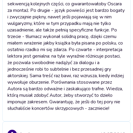
sekwencją kolejnych części, co gwarantowałoby Oscara
za montaż. Po drugie - język powieści jest bardzo bogaty
i zwyczajnie piękny, nawet jeśli pojawiają się w nim
wulgaryzmy, które w tym przypadku mają nie tylko
uzasadnienie, ale także pełnią specyficzne funkcje. Po
trzecie - tłumacz wykonał solidną pracę, dzięki czemu
miałem wrażenie jakby książka była pisana po polsku, co
ostatnio rzadko mi się zdarza. Po czwarte - interpretacja
lektora jest genialna: na tyle wyraźnie różnicuje postaci,
że pozwala swobodnie nadążyć za dialogu i a
jednocześnie robi to subtelnie i bez przesadnej gry
aktorskiej. Sama treść raz bawi, raz wzrusza, kiedy indziej
wywołuje oburzenie. Porównania stosowane przez
Autora są bardzo odważne i zaskakująco trafne. Wiedza,
którą musiał zdobyć Autor, żeby stworzyć to dzieło
imponuje zakresem. Gwarantuję, że jeśli do tej pory nie
słuchaliście koncertów skrzypcowych - zaczniecie!