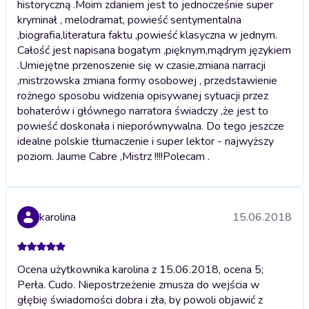
historyczną .Moim zdaniem jest to jednocześnie super
kryminał , melodramat, powieść sentymentalna
,biografia,literatura faktu ,powieść klasyczna w jednym.
Całość jest napisana bogatym ,pięknym,mądrym językiem
.Umiejętne przenoszenie się w czasie,zmiana narracji
,mistrzowska zmiana formy osobowej , przedstawienie
rożnego sposobu widzenia opisywanej sytuacji przez
bohaterów i głównego narratora świadczy ,że jest to
powieść doskonała i nieporównywalna. Do tego jeszcze
idealne polskie tłumaczenie i super lektor - najwyższy
poziom. Jaume Cabre ,Mistrz !!!!Polecam .
karolina
15.06.2018
Ocena użytkownika karolina z 15.06.2018, ocena 5;
Perła. Cudo. Niepostrzeżenie zmusza do wejścia w
głębię świadomości dobra i zła, by powoli objawić z