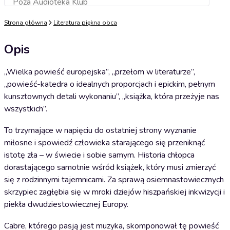
Poza Audioteka Klub
Dodaj do koszyka
Strona główna
Literatura piękna obca
Opis
„Wielka powieść europejska”, „przełom w literaturze”,
„powieść-katedra o idealnych proporcjach i epickim, pełnym
kunsztownych detali wykonaniu”, „książka, która przeżyje nas
wszystkich”.
To trzymające w napięciu do ostatniej strony wyznanie
miłosne i spowiedź człowieka starającego się przeniknąć
istotę zła – w świecie i sobie samym. Historia chłopca
dorastającego samotnie wśród książek, który musi zmierzyć
się z rodzinnymi tajemnicami. Za sprawą osiemnastowiecznych
skrzypiec zagłębia się w mroki dziejów hiszpańskiej inkwizycji i
piekła dwudziestowiecznej Europy.
Cabre, którego pasją jest muzyka, skomponował tę powieść