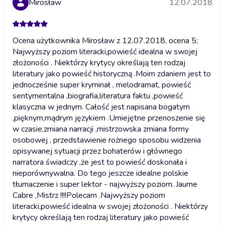
Mirosław
12.07.2018
Ocena użytkownika Mirosław z 12.07.2018, ocena 5;
Najwyższy poziom literacki,powieść idealna w swojej
złożoności . Niektórzy krytycy określają ten rodzaj
literatury jako powieść historyczną .Moim zdaniem jest to
jednocześnie super kryminał , melodramat, powieść
sentymentalna ,biografia,literatura faktu ,powieść
klasyczna w jednym. Całość jest napisana bogatym
,pięknym,mądrym językiem .Umiejętne przenoszenie się
w czasie,zmiana narracji ,mistrzowska zmiana formy
osobowej , przedstawienie rożnego sposobu widzenia
opisywanej sytuacji przez bohaterów i głównego
narratora świadczy ,że jest to powieść doskonała i
nieporównywalna. Do tego jeszcze idealne polskie
tłumaczenie i super lektor - najwyższy poziom. Jaume
Cabre ,Mistrz !!!!Polecam .
Najwyższy poziom
literacki,powieść idealna w swojej złożoności . Niektórzy
krytycy określają ten rodzaj literatury jako powieść