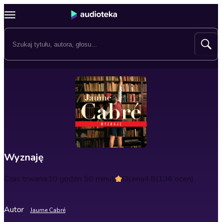
Wyznaję
Czas trwania
30 godzin 56 minut
Ocena
4.8
(136 ocen)
Autor
Jaume Cabré