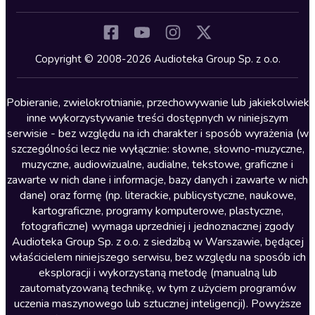
Inne języki
Komedia
Kryminały
Copyright © 2008-2026 Audioteka Group Sp. z o.o.
Lektury szkolne
Literatura anglojęzyczna
Pobieranie, zwielokrotnianie, przechowywanie lub jakiekolwiek
inne wykorzystywanie treści dostępnych w niniejszym
Literatura faktu
serwisie - bez względu na ich charakter i sposób wyrażenia (w
szczególności lecz nie wyłącznie: słowne, słowno-muzyczne,
Literatura obyczajowa
muzyczne, audiowizualne, audialne, tekstowe, graficzne i
Literatura piękna obca
zawarte w nich dane i informacje, bazy danych i zawarte w nich
dane) oraz formę (np. literackie, publicystyczne, naukowe,
Literatura piękna polska
kartograficzne, programy komputerowe, plastyczne,
Nagrania relaksacyjne
fotograficzne) wymaga uprzedniej i jednoznacznej zgody
Audioteka Group Sp. z o.o. z siedzibą w Warszawie, będącej
Nauka języków
właścicielem niniejszego serwisu, bez względu na sposób ich
Nauki humanistyczne
eksploracji i wykorzystaną metodę (manualną lub
zautomatyzowaną technikę, w tym z użyciem programów
Podcasty i audycje
uczenia maszynowego lub sztucznej inteligencji). Powyższe