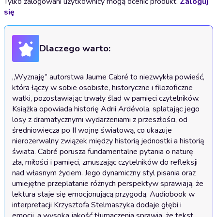
Tylko zalogowani użytkownicy mogą ocenić produkt.
Zaloguj
się
Dlaczego warto:
„Wyznaję” autorstwa Jaume Cabré to niezwykła powieść, 
która łączy w sobie osobiste, historyczne i filozoficzne 
wątki, pozostawiając trwały ślad w pamięci czytelników. 
Książka opowiada historię Adrii Ardévola, splatając jego 
losy z dramatycznymi wydarzeniami z przeszłości, od 
średniowiecza po II wojnę światową, co ukazuje 
nierozerwalny związek między historią jednostki a historią 
świata. Cabré porusza fundamentalne pytania o naturę 
zła, miłości i pamięci, zmuszając czytelników do refleksji 
nad własnym życiem. Jego dynamiczny styl pisania oraz 
umiejętne przeplatanie różnych perspektyw sprawiają, że 
lektura staje się emocjonującą przygodą. Audiobook w 
interpretacji Krzysztofa Stelmaszyka dodaje głębi i 
emocji, a wysoka jakość tłumaczenia sprawia, że tekst 