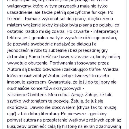
wulgaryzmy, które w tym przypadku mają nie tylko
uzasadnienie, ale także pełnią specyficzne funkcje. Po
trzecie - tłumacz wykonał solidną pracę, dzięki czemu
miałem wrażenie jakby książka była pisana po polsku, co
ostatnio rzadko mi się zdarza. Po czwarte - interpretacja
lektora jest genialna: na tyle wyraźnie różnicuje postaci,
że pozwala swobodnie nadążyć za dialogu i a
jednocześnie robi to subtelnie i bez przesadnej gry
aktorskiej. Sama treść raz bawi, raz wzrusza, kiedy indziej
wywołuje oburzenie. Porównania stosowane przez
Autora są bardzo odważne i zaskakująco trafne. Wiedza,
którą musiał zdobyć Autor, żeby stworzyć to dzieło
imponuje zakresem. Gwarantuję, że jeśli do tej pory nie
słuchaliście koncertów skrzypcowych -
zaczniecie!
Confiteor. Mea culpa. Żałuję. Żałuję, że tak
szybko wchłonąłem tę pozycję. Żałuję, że już się
skończyło. Dawno nie obcowałem (chyba tak to muszę
ująć) z tak dobrą literaturą. Po pierwsze - genialny
pomysł autora na przeplatanie wątków z różnych epok aż
kusi, żeby przenieść całą tę historię na ekran z zachowaną