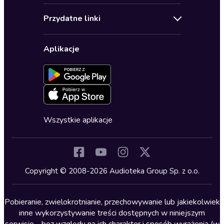
Audioteka Klub
Regulamin
Biografie
Przydatne linki
Karnety
Polityka prywatności
Biznes, marketing, ekonomia
Wybierz wersję językową
Karty upominkowe
Ustawienia prywatności
Dla dzieci
Aplikacje
Dołącz do newslettera
Aktywuj kartę
Formularz zgłaszania nielegalnych treści
Dla młodzieży
Blog
Oferta dla firm i bibliotek
Deklaracja dostępności
Erotyczne
Zapowiedzi
Fantastyka
Cykle audiobooków
Horror
Wszystkie aplikacje
Inne języki
Komedia
Kryminały
Copyright © 2008-2026 Audioteka Group Sp. z o.o.
Lektury szkolne
Literatura anglojęzyczna
Pobieranie, zwielokrotnianie, przechowywanie lub jakiekolwiek
inne wykorzystywanie treści dostępnych w niniejszym
Literatura faktu