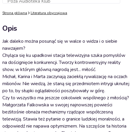
Poza Audioteka Klub
Dodaj do koszyka
Strona główna
Literatura obyczajowa
Opis
Jak daleko można posunąć się w walce o widza i o siebie
nawzajem?
Chyląca się ku upadkowi stacja telewizyjna szuka pomysłów
na doścignięcie konkurencji. Tworzy kontrowersyjny reality
show, w którym główną nagrodą jest... miłość.
Michał, Karina i Marta zaczynają zaciekłą rywalizację na oczach
milionów. Nie wiedzą, że staną się przedmiotem intrygi uknutej
po to, by słupki oglądalności poszybowały w górę.
Czy to wszystko ma jeszcze cokolwiek wspólnego z miłością?
Małgorzata Falkowska w swojej najnowszej powieści
bezlitośnie obnaża mechanizmy rządzące współczesną
telewizją. Stawia też pytanie o granice ludzkiej moralności, a
odpowiedź nie napawa optymizmem. Na szczęście ta historia