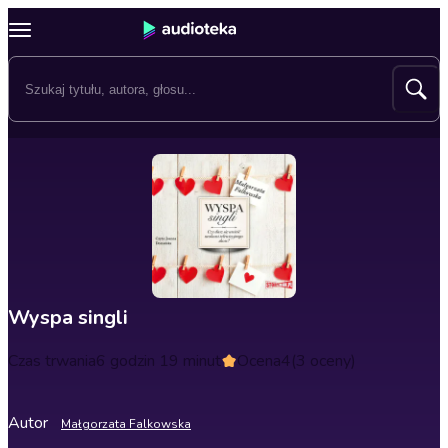
Wyspa singli
Czas trwania
6 godzin 19 minut
Ocena
4
(3 oceny)
Autor
Małgorzata Falkowska