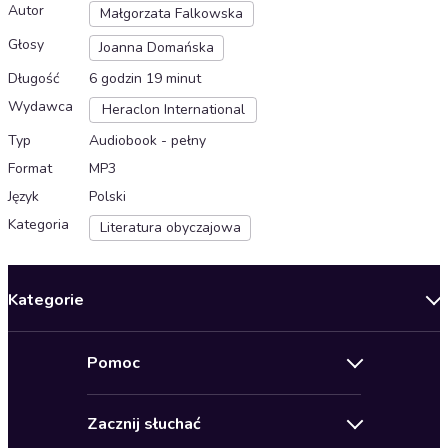
Autor
Małgorzata Falkowska
Głosy
Joanna Domańska
Długość
6 godzin 19 minut
Wydawca
Heraclon International
Typ
Audiobook - pełny
Format
MP3
Język
Polski
Kategoria
Literatura obyczajowa
Kategorie
Nowości
Pomoc
Oferty specjalne
Kontakt
Bestsellery
Zacznij słuchać
Pomoc
Audioseriale