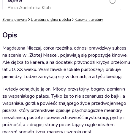
45,99 zł
Poza Audioteka Klub
Dodaj do koszyka
Strona główna
Literatura piękna polska
Klasyka literatury
Opis
Magdalena Nieczaj, córka rzeźnika, odnosi prawdziwy sukces
na scenie w „Złotej Masce”, pojawiają się propozycje kinowe.
Ale ciężka to kariera, a na dodatek przychodzi kryzys przełomu
lat 30. XX wieku. Warszawskie lokale pustoszeją, brakuje
pieniędzy. Ludzie zamykają się w domach, a artyści biedują.
I wtedy odnajduje ją on. Młody, przystojny, bogaty ziemianin
ze wspaniałego pałacu. Tylko że to nie scenariusz do bajki, a
wspaniała, gorzka powieść znającego życie przedwojennego
pisarza, który przenikliwie opisuje psychologiczne meandry
mezaliansu, pustotę i powierzchowność arystokracji, pychę i
próżność, a z drugiej strony pozostający ciągle ideałem
marzeń sposób życia, maniery i szeroki gest.