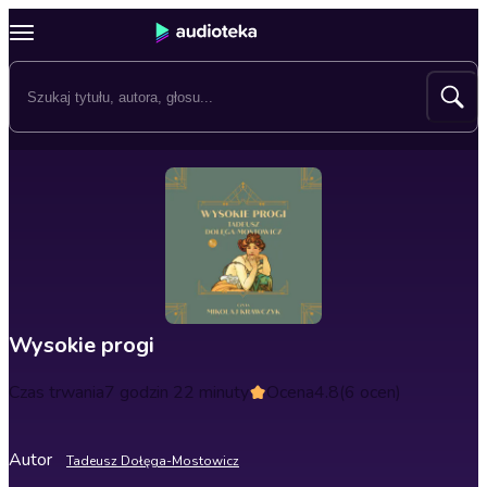
Wysokie progi
Czas trwania
7 godzin 22 minuty
Ocena
4.8
(6 ocen)
Autor
Tadeusz Dołęga-Mostowicz