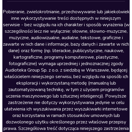
Lektury szkolne
Literatura anglojęzyczna
Pobieranie, zwielokrotnianie, przechowywanie lub jakiekolwiek
inne wykorzystywanie treści dostępnych w niniejszym
Literatura faktu
serwisie - bez względu na ich charakter i sposób wyrażenia (w
szczególności lecz nie wyłącznie: słowne, słowno-muzyczne,
Literatura obyczajowa
muzyczne, audiowizualne, audialne, tekstowe, graficzne i
Literatura piękna obca
zawarte w nich dane i informacje, bazy danych i zawarte w nich
dane) oraz formę (np. literackie, publicystyczne, naukowe,
Literatura piękna polska
kartograficzne, programy komputerowe, plastyczne,
Nagrania relaksacyjne
fotograficzne) wymaga uprzedniej i jednoznacznej zgody
Audioteka Group Sp. z o.o. z siedzibą w Warszawie, będącej
Nauka języków
właścicielem niniejszego serwisu, bez względu na sposób ich
Nauki humanistyczne
eksploracji i wykorzystaną metodę (manualną lub
zautomatyzowaną technikę, w tym z użyciem programów
Podcasty i audycje
uczenia maszynowego lub sztucznej inteligencji). Powyższe
Polityka
zastrzeżenie nie dotyczy wykorzystywania jedynie w celu
ułatwienia ich wyszukiwania przez wyszukiwarki internetowe
Prasa
oraz korzystania w ramach stosunków umownych lub
Religia
dozwolonego użytku określonego przez właściwe przepisy
prawa. Szczegółowa treść dotycząca niniejszego zastrzeżenia