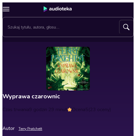
Wyprawa czarownic
Czas trwania
9 godzin 29 minut
Ocena
5
(23 oceny)
Autor
Terry Pratchett