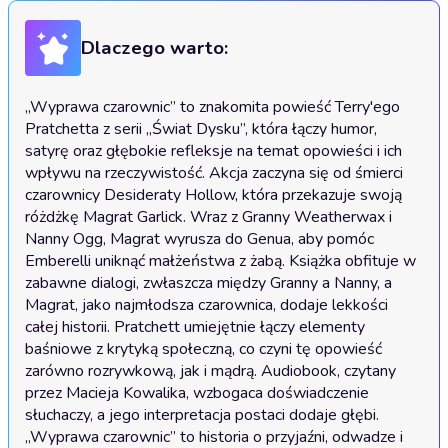
Dlaczego warto:
„Wyprawa czarownic” to znakomita powieść Terry'ego 
Pratchetta z serii „Świat Dysku”, która łączy humor, 
satyrę oraz głębokie refleksje na temat opowieści i ich 
wpływu na rzeczywistość. Akcja zaczyna się od śmierci 
czarownicy Desideraty Hollow, która przekazuje swoją 
różdżkę Magrat Garlick. Wraz z Granny Weatherwax i 
Nanny Ogg, Magrat wyrusza do Genua, aby pomóc 
Emberelli uniknąć małżeństwa z żabą. Książka obfituje w 
zabawne dialogi, zwłaszcza między Granny a Nanny, a 
Magrat, jako najmłodsza czarownica, dodaje lekkości 
całej historii. Pratchett umiejętnie łączy elementy 
baśniowe z krytyką społeczną, co czyni tę opowieść 
zarówno rozrywkową, jak i mądrą. Audiobook, czytany 
przez Macieja Kowalika, wzbogaca doświadczenie 
słuchaczy, a jego interpretacja postaci dodaje głębi. 
„Wyprawa czarownic” to historia o przyjaźni, odwadze i 