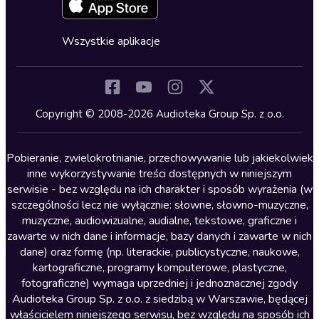
Fantastyka
Cykle audiobooków
Horror
Wszystkie aplikacje
Inne języki
Komedia
Kryminały
Copyright © 2008-2026 Audioteka Group Sp. z o.o.
Lektury szkolne
Literatura anglojęzyczna
Pobieranie, zwielokrotnianie, przechowywanie lub jakiekolwiek
inne wykorzystywanie treści dostępnych w niniejszym
Literatura faktu
serwisie - bez względu na ich charakter i sposób wyrażenia (w
szczególności lecz nie wyłącznie: słowne, słowno-muzyczne,
Literatura obyczajowa
muzyczne, audiowizualne, audialne, tekstowe, graficzne i
Literatura piękna obca
zawarte w nich dane i informacje, bazy danych i zawarte w nich
dane) oraz formę (np. literackie, publicystyczne, naukowe,
Literatura piękna polska
kartograficzne, programy komputerowe, plastyczne,
Nagrania relaksacyjne
fotograficzne) wymaga uprzedniej i jednoznacznej zgody
Audioteka Group Sp. z o.o. z siedzibą w Warszawie, będącej
Nauka języków
właścicielem niniejszego serwisu, bez względu na sposób ich