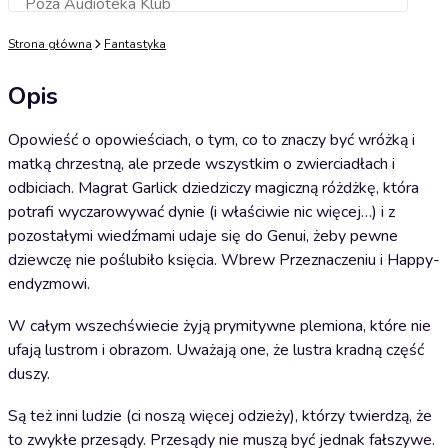
Poza Audioteka Klub
Dodaj do koszyka
Strona główna
Fantastyka
Opis
Opowieść o opowieściach, o tym, co to znaczy być wróżką i
matką chrzestną, ale przede wszystkim o zwierciadłach i
odbiciach. Magrat Garlick dziedziczy magiczną różdżkę, która
potrafi wyczarowywać dynie (i właściwie nic więcej…) i z
pozostałymi wiedźmami udaje się do Genui, żeby pewne
dziewczę nie poślubiło księcia. Wbrew Przeznaczeniu i Happy-
endyzmowi.
W całym wszechświecie żyją prymitywne plemiona, które nie
ufają lustrom i obrazom. Uważają one, że lustra kradną część
duszy.
Są też inni ludzie (ci noszą więcej odzieży), którzy twierdzą, że
to zwykłe przesądy. Przesądy nie muszą być jednak fałszywe.