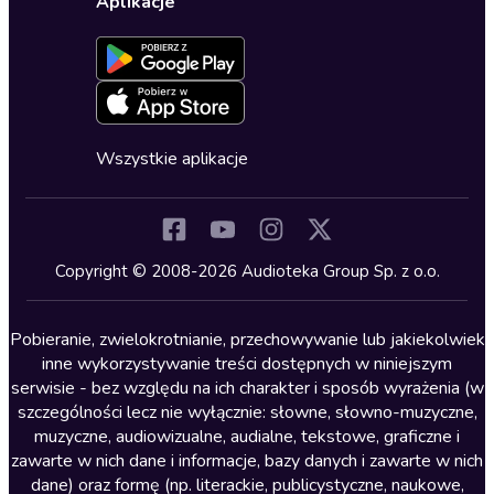
Dla dzieci
Aplikacje
Dołącz do newslettera
Aktywuj kartę
Formularz zgłaszania nielegalnych treści
Dla młodzieży
Blog
Oferta dla firm i bibliotek
Deklaracja dostępności
Erotyczne
Zapowiedzi
Fantastyka
Cykle audiobooków
Horror
Wszystkie aplikacje
Inne języki
Komedia
Kryminały
Copyright © 2008-2026 Audioteka Group Sp. z o.o.
Lektury szkolne
Literatura anglojęzyczna
Pobieranie, zwielokrotnianie, przechowywanie lub jakiekolwiek
inne wykorzystywanie treści dostępnych w niniejszym
Literatura faktu
serwisie - bez względu na ich charakter i sposób wyrażenia (w
szczególności lecz nie wyłącznie: słowne, słowno-muzyczne,
Literatura obyczajowa
muzyczne, audiowizualne, audialne, tekstowe, graficzne i
Literatura piękna obca
zawarte w nich dane i informacje, bazy danych i zawarte w nich
dane) oraz formę (np. literackie, publicystyczne, naukowe,
Literatura piękna polska