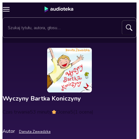
Wyczyny Bartka Koniczyny
Czas trwania
53 minuty
Ocena
5
(1 ocena)
Autor
Danuta Zawadzka