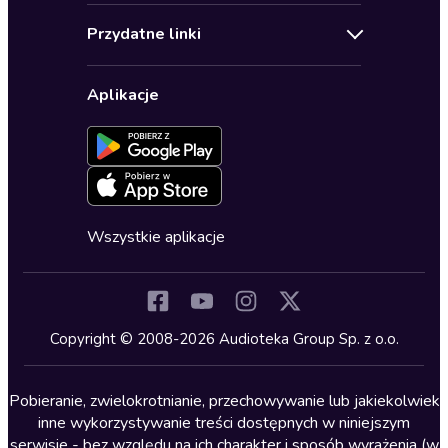
Audioteka Klub
Regulamin
Biografie
Przydatne linki
Karnety
Polityka prywatności
Biznes, marketing, ekonomia
Wybierz wersję językową
Karty upominkowe
Ustawienia prywatności
Dla dzieci
Aplikacje
Dołącz do newslettera
Aktywuj kartę
Formularz zgłaszania nielegalnych treści
Dla młodzieży
Blog
Oferta dla firm i bibliotek
Deklaracja dostępności
Erotyczne
Zapowiedzi
Fantastyka
Cykle audiobooków
Horror
Wszystkie aplikacje
Inne języki
Komedia
Kryminały
Copyright © 2008-2026 Audioteka Group Sp. z o.o.
Lektury szkolne
Literatura anglojęzyczna
Pobieranie, zwielokrotnianie, przechowywanie lub jakiekolwiek
inne wykorzystywanie treści dostępnych w niniejszym
Literatura faktu
serwisie - bez względu na ich charakter i sposób wyrażenia (w