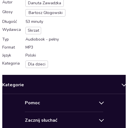
Autor
Danuta Zawadzka
Głosy
Bartosz Głogowski
Długość
53 minuty
Wydawca
Skrzat
Typ
Audiobook - pełny
Format
MP3
Język
Polski
Kategoria
Dla dzieci
Kategorie
Nowości
Pomoc
Oferty specjalne
Kontakt
Bestsellery
Zacznij słuchać
Pomoc
Audioseriale