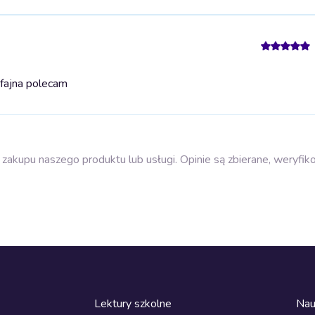
fajna polecam
zakupu naszego produktu lub usługi. Opinie są zbierane, weryfik
Lektury szkolne
Nau