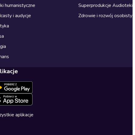
ki humanistyczne
Superprodukcje Audioteki
casty i audycje
Zdrowie i rozwój osobisty
ityka
sa
gia
mans
likacje
ystkie aplikacje