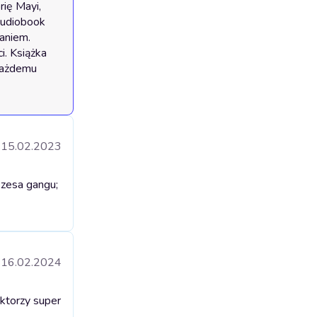
ię Mayi, 
Audiobook 
niem. 
. Książka 
każdemu 
15.02.2023
ezesa gangu;
16.02.2024
ktorzy super