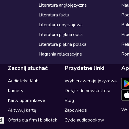
Literatura anglojęzyczna
Nau
Literatura faktu
Pod
Literatura obyczajowa
Pol
Literatura piękna obca
Pra
Literatura piękna polska
Reli
Nagrania relaksacyjne
Ro
Zacznij słuchać
Przydatne linki
Ap
Audioteka Klub
Wybierz wersję językową
Karnety
Dołącz do newslettera
Karty upominkowe
Blog
Wsz
Aktywuj kartę
Zapowiedzi
Oferta dla firm i bibliotek
Cykle audiobooków
i