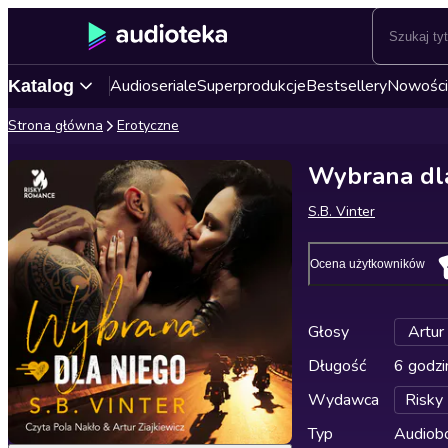
Audioseriale
Superprodukcje
Bestsellery
Nowości
Katalog
Strona główna
Erotyczne
Wybrana dl
S.B. Vinter
Ocena użytkowników
Głosy
Artur 
Długość
6 godzi
Wydawca
Risky
Typ
Audiobo