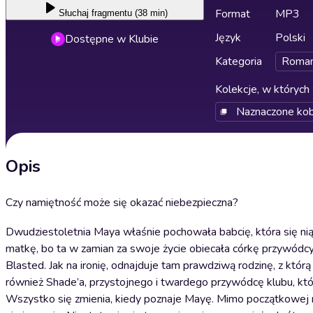
Format
MP3
Słuchaj
fragmentu (38 min)
Język
Polski
Dostępne w Klubie
Kategoria
Roma
Kolekcje, w których 
Naznaczone kob
Opis
Czy namiętność może się okazać niebezpieczna?
Dwudziestoletnia Maya właśnie pochowała babcię, która się nią
matkę, bo ta w zamian za swoje życie obiecała córkę przywód
Blasted. Jak na ironię, odnajduje tam prawdziwą rodzinę, z któr
również Shade’a, przystojnego i twardego przywódcę klubu, któr
Wszystko się zmienia, kiedy poznaje Mayę. Mimo początkowej ni