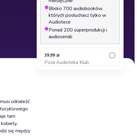
miesięcznie
Blisko 700 audiobooków,
których posłuchasz tylko w
Audiotece
Ponad 200 superprodukcji i
audioseriali
39,99 zł
Poza Audioteka Klub
Dodaj do koszyka
 musi odnaleźć
motocyklowego
naje tam
 kobiety.
dzi się między