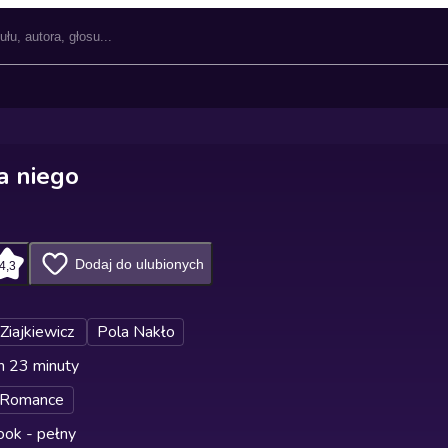
a niego
Dodaj do ulubionych
4,3
Ziajkiewicz
Pola Nakło
n 23 minuty
 Romance
ok - pełny