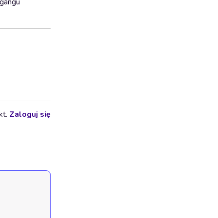
 gangu
kt.
Zaloguj się