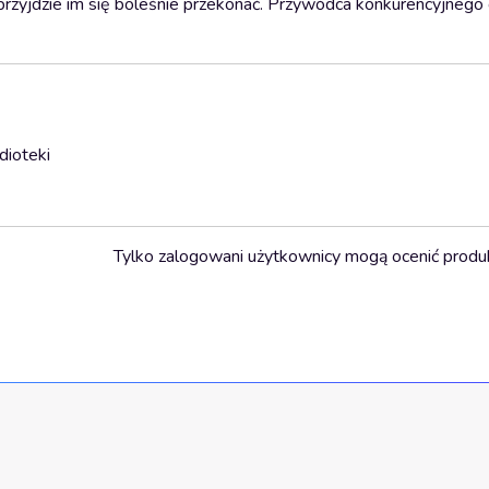
ce przyjdzie im się boleśnie przekonać. Przywódca konkurencyjnego
dioteki
Tylko zalogowani użytkownicy mogą ocenić produ