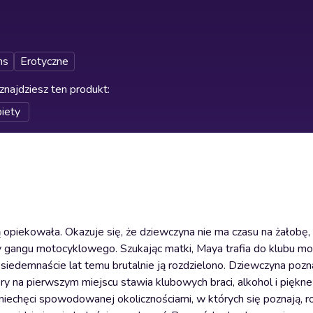
ns
Erotyczne
znajdziesz ten produkt
:
iety
 opiekowała. Okazuje się, że dziewczyna nie ma czasu na żałobę,
cy gangu motocyklowego. Szukając matki, Maya trafia do klubu 
ą siedemnaście lat temu brutalnie ją rozdzielono. Dziewczyna poz
y na pierwszym miejscu stawia klubowych braci, alkohol i piękne
echęci spowodowanej okolicznościami, w których się poznają, ro