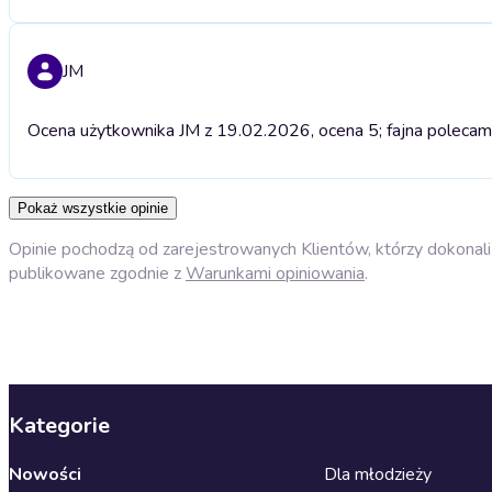
JM
Ocena użytkownika JM z 19.02.2026, ocena 5; fajna polecam
Pokaż wszystkie opinie
Opinie pochodzą od zarejestrowanych Klientów, którzy dokonali 
publikowane zgodnie z
Warunkami opiniowania
.
Kategorie
Nowości
Dla młodzieży