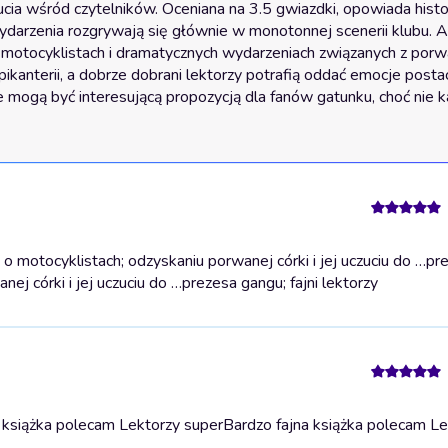
ia wśród czytelników. Oceniana na 3.5 gwiazdki, opowiada histor
wydarzenia rozgrywają się głównie w monotonnej scenerii klubu. 
motocyklistach i dramatycznych wydarzeniach związanych z porwa
nterii, a dobrze dobrani lektorzy potrafią oddać emocje postaci
, że mogą być interesującą propozycją dla fanów gatunku, choć nie 
o motocyklistach; odzyskaniu porwanej córki i jej uczuciu do …pr
ej córki i jej uczuciu do …prezesa gangu; fajni lektorzy
 książka polecam Lektorzy super
Bardzo fajna książka polecam Le