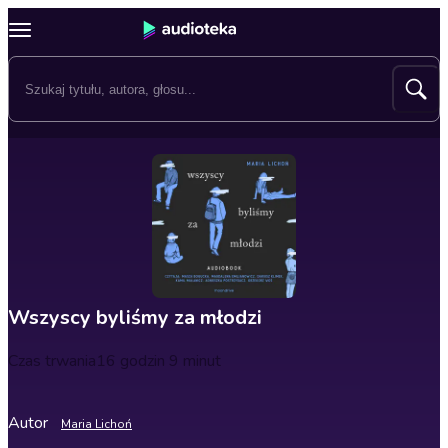
Wszyscy byliśmy za młodzi
Czas trwania
16 godzin 9 minut
Autor
Maria Lichoń