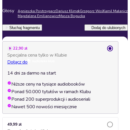
Głosy
Agnieszka Postrzygacz
Dariusz Klimek
Grzegorz Woś
Kamil Małanicz
Magdalena Emilianowicz
Masza Bogucka
Słuchaj fragmentu
Dodaj do ulubionych
22,90 zł
Specjalna cena tylko w Klubie
Dołącz do
14 dni za darmo na start
Niższe ceny na tysiące audiobooków
Ponad 50.000 tytułów w ramach Klubu
Ponad 200 superprodukcji i audioseriali
Nawet 500 nowości miesięcznie
49,99 zł