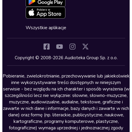
Blog
Oferta dla firm i bibliotek
Deklaracja dostępności
Erotyczne
Zapowiedzi
Fantastyka
Cykle audiobooków
Horror
Wszystkie aplikacje
Inne języki
Komedia
Kryminały
Copyright © 2008-2026 Audioteka Group Sp. z o.o.
Lektury szkolne
Literatura anglojęzyczna
Pobieranie, zwielokrotnianie, przechowywanie lub jakiekolwiek
inne wykorzystywanie treści dostępnych w niniejszym
Literatura faktu
serwisie - bez względu na ich charakter i sposób wyrażenia (w
szczególności lecz nie wyłącznie: słowne, słowno-muzyczne,
Literatura obyczajowa
muzyczne, audiowizualne, audialne, tekstowe, graficzne i
Literatura piękna obca
zawarte w nich dane i informacje, bazy danych i zawarte w nich
dane) oraz formę (np. literackie, publicystyczne, naukowe,
Literatura piękna polska
kartograficzne, programy komputerowe, plastyczne,
Nagrania relaksacyjne
fotograficzne) wymaga uprzedniej i jednoznacznej zgody