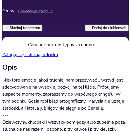
Głosy
Gosia
Marysia
Natalia
Słuchaj fragmentu
Dodaj do ulubionych
Cały odcinek dostępny za darmo
Zaloguj się i słuchaj odcinka
Opis
Niektóre emocje jakoś trudniej nam przezywać… wstyd jest
zdecydowanie na wysokiej pozycji na tej liście. Próbujemy
złapać te momenty, zapraszamy do wspólnego cringe’u! W
tym odcinku Gosia robi błąd ortograficzny, Marysia nie uznaje
słabości, a Natalia już nigdy nie sięgnie po Senekę.
---
Dziewczyny, chłopaki i wszyscy pomiędzy albo zupełnie poza,
słuchajcie nas razem i osobno, przy kawce i przy kieliszku