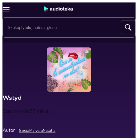
Wstyd
Czas trwania
55 minut
Autor
Gosia
Marysia
Natalia