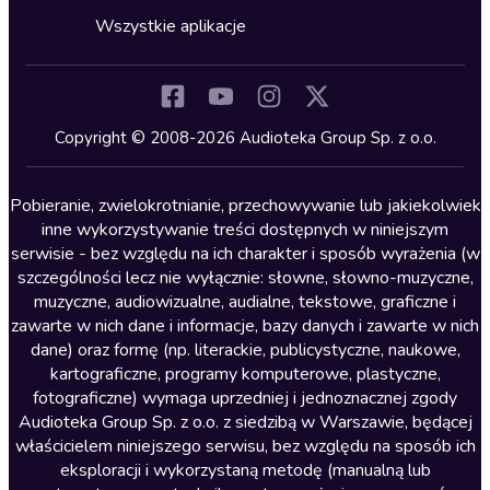
Horror
Wszystkie aplikacje
Inne języki
Komedia
Kryminały
Copyright © 2008-2026 Audioteka Group Sp. z o.o.
Lektury szkolne
Literatura anglojęzyczna
Pobieranie, zwielokrotnianie, przechowywanie lub jakiekolwiek
inne wykorzystywanie treści dostępnych w niniejszym
Literatura faktu
serwisie - bez względu na ich charakter i sposób wyrażenia (w
szczególności lecz nie wyłącznie: słowne, słowno-muzyczne,
Literatura obyczajowa
muzyczne, audiowizualne, audialne, tekstowe, graficzne i
Literatura piękna obca
zawarte w nich dane i informacje, bazy danych i zawarte w nich
dane) oraz formę (np. literackie, publicystyczne, naukowe,
Literatura piękna polska
kartograficzne, programy komputerowe, plastyczne,
Nagrania relaksacyjne
fotograficzne) wymaga uprzedniej i jednoznacznej zgody
Audioteka Group Sp. z o.o. z siedzibą w Warszawie, będącej
Nauka języków
właścicielem niniejszego serwisu, bez względu na sposób ich
Nauki humanistyczne
eksploracji i wykorzystaną metodę (manualną lub