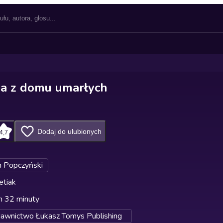
a z domu umarłych
Dodaj do ulubionych
4,7
n Popczyński
etiak
n 32 minuty
wnictwo Łukasz Tomys Publishing