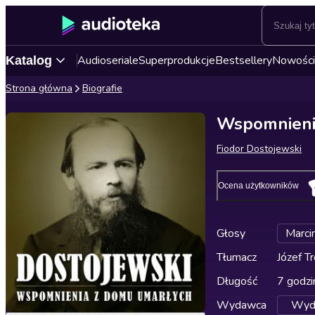
Audioseriale
Superprodukcje
Bestsellery
Nowości
Katalog
Strona główna
Biografie
Wspomnieni
Fiodor Dostojewski
Ocena użytkowników
Głosy
Marci
Tłumacz
Józef Tr
Długość
7 godzi
Wydawca
Wyda