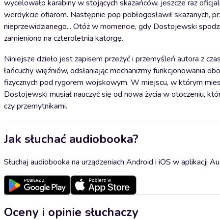
wycelowało karabiny w stojących skazańców, jeszcze raz oficjal
werdykcie ofiarom. Następnie pop pobłogosławił skazanych, prz
nieprzewidzianego... Otóż w momencie, gdy Dostojewski spodzie
zamieniono na czteroletnią katorgę.
Niniejsze dzieło jest zapisem przeżyć i przemyśleń autora z cza
łańcuchy więźniów, odsłaniając mechanizmy funkcjonowania obo
fizycznych pod rygorem wojskowym. W miejscu, w którym mieszał
Dostojewski musiał nauczyć się od nowa życia w otoczeniu, któr
czy przemytnikami.
Jak słuchać audiobooka?
Słuchaj audiobooka na urządzeniach Android i iOS w aplikacji Au
Oceny i opinie słuchaczy