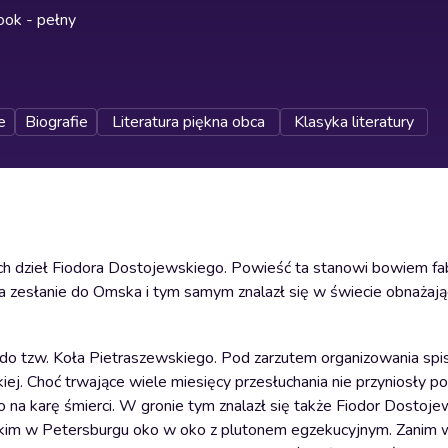
ok - pełny
e
Biografie
Literatura piękna obca
Klasyka literatury
ych dzieł Fiodora Dostojewskiego. Powieść ta stanowi bowiem f
ł na zesłanie do Omska i tym samym znalazł się w świecie obnażaj
a do tzw. Koła Pietraszewskiego. Pod zarzutem organizowania spi
. Choć trwające wiele miesięcy przesłuchania nie przyniosły po
 na karę śmierci. W gronie tym znalazł się także Fiodor Dostoje
wskim w Petersburgu oko w oko z plutonem egzekucyjnym. Zanim 