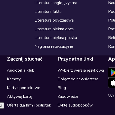
Literatura anglojęzyczna
Nau
Literatura faktu
Pod
Literatura obyczajowa
Pol
Literatura piękna obca
Pra
Literatura piękna polska
Reli
Nagrania relaksacyjne
Ro
Zacznij słuchać
Przydatne linki
Ap
Audioteka Klub
Wybierz wersję językową
Karnety
Dołącz do newslettera
Karty upominkowe
Blog
Wsz
Aktywuj kartę
Zapowiedzi
Oferta dla firm i bibliotek
Cykle audiobooków
i