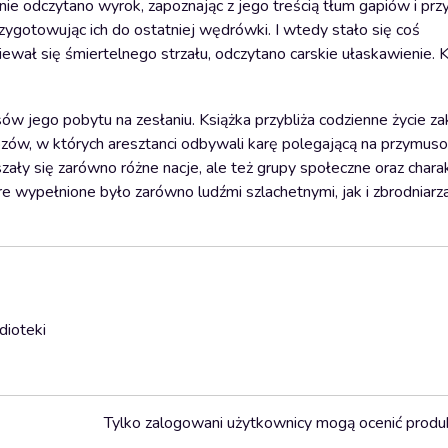
nie odczytano wyrok, zapoznając z jego treścią tłum gapiów i prz
ygotowując ich do ostatniej wędrówki. I wtedy stało się coś
wał się śmiertelnego strzału, odczytano carskie ułaskawienie. K
sów jego pobytu na zesłaniu. Książka przybliża codzienne życie z
zów, w których aresztanci odbywali karę polegającą na przymus
y się zarówno różne nacje, ale też grupy społeczne oraz charak
e wypełnione było zarówno ludźmi szlachetnymi, jak i zbrodniarza
dioteki
Tylko zalogowani użytkownicy mogą ocenić produ