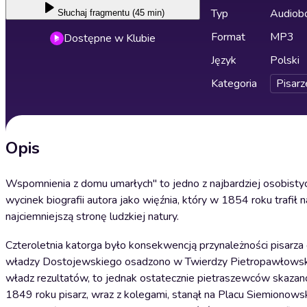
Typ
Audiobo
Słuchaj
fragmentu (45 min)
Format
MP3
Dostępne w Klubie
Język
Polski
Kategoria
Pisarz
Opis
Wspomnienia z domu umarłych" to jedno z najbardziej osobist
wycinek biografii autora jako więźnia, który w 1854 roku trafi
najciemniejszą stronę ludzkiej natury.
Czteroletnia katorga było konsekwencją przynależności pisarz
władzy Dostojewskiego osadzono w Twierdzy Pietropawłowskiej
władz rezultatów, to jednak ostatecznie pietraszewców skazano
1849 roku pisarz, wraz z kolegami, stanął na Placu Siemiono