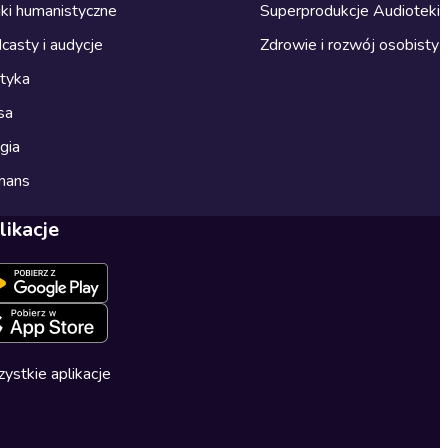
ki humanistyczne
Superprodukcje Audioteki
casty i audycje
Zdrowie i rozwój osobisty
ityka
sa
gia
mans
likacje
ystkie aplikacje