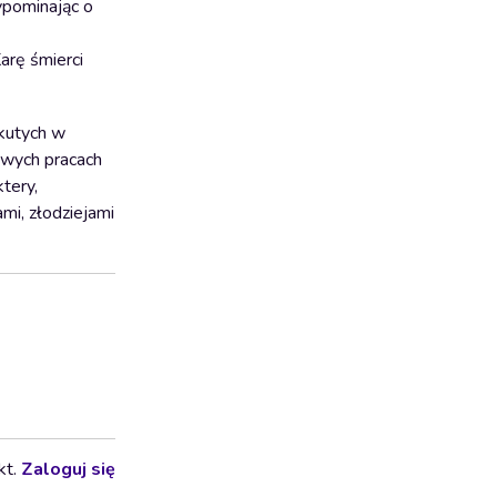
ypominając o
arę śmierci
akutych w
owych pracach
tery,
mi, złodziejami
kt.
Zaloguj się