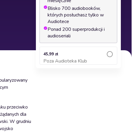
miesięcznie
Blisko 700 audiobooków,
których posłuchasz tylko w
Audiotece
Ponad 200 superprodukcji i
audioseriali
45,99 zł
Poza Audioteka Klub
Dodaj do koszyka
abularyzowany
ącym
sku przeciwko
żądanych dla
wski. W grudniu
wojsko