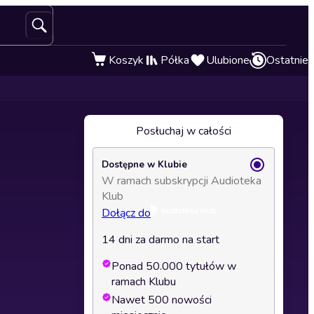
Koszyk
Półka
Ulubione
Ostatnie
Posłuchaj w całości
Dostępne w Klubie
W ramach subskrypcji Audioteka
Klub
Dołącz do
14 dni za darmo na start
Ponad 50.000 tytułów w
ramach Klubu
Nawet 500 nowości