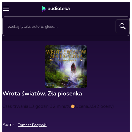
Wrota światów. Zła piosenka
Czas trwania
13 godzin 32 minuty
Ocena
3.5
(2 oceny)
Autor
Tomasz Pacyński