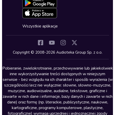
Blog
Oferta dla firm i bibliotek
Deklaracja dostępności
Erotyczne
Zapowiedzi
Fantastyka
Cykle audiobooków
Horror
Wszystkie aplikacje
Inne języki
Komedia
Kryminały
Copyright © 2008-2026 Audioteka Group Sp. z o.o.
Lektury szkolne
Literatura anglojęzyczna
Pobieranie, zwielokrotnianie, przechowywanie lub jakiekolwiek
inne wykorzystywanie treści dostępnych w niniejszym
Literatura faktu
serwisie - bez względu na ich charakter i sposób wyrażenia (w
szczególności lecz nie wyłącznie: słowne, słowno-muzyczne,
Literatura obyczajowa
muzyczne, audiowizualne, audialne, tekstowe, graficzne i
Literatura piękna obca
zawarte w nich dane i informacje, bazy danych i zawarte w nich
dane) oraz formę (np. literackie, publicystyczne, naukowe,
Literatura piękna polska
kartograficzne, programy komputerowe, plastyczne,
Nagrania relaksacyjne
fotograficzne) wymaga uprzedniej i jednoznacznej zgody