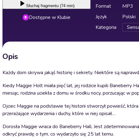
Format
MP3
Słuchaj
fragmentu (74 min)
Język
Polski
Dostępne w Klubie
Kategoria
Sensac
Opis
Każdy dom skrywa jakąś historię i sekrety. Niektóre są naprawd
Kiedy Maggie Holt miała pięć lat, jej rodzice kupili Baneberry 
miesiąc, rodzina uciekła z domu w środku nocy, porzucając w po
Ojciec Maggie na podstawie tej historii stworzył powieść, która
przerażające wydarzenia i duchy, które w niej opisał…
Dorosła Maggie wraca do Baneberry Hall. Jest zdeterminowana,
odkryć prawdę o tym, co wydarzyło się 25 lat temu.