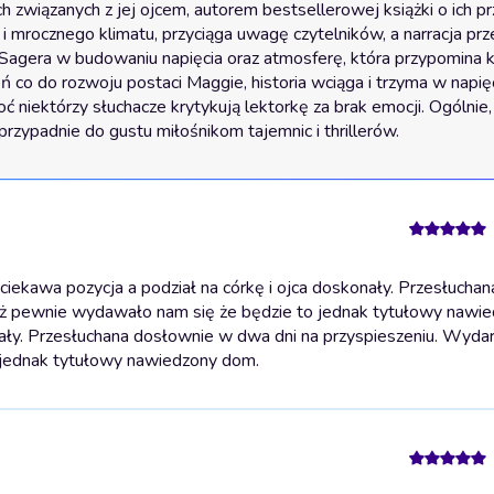
h związanych z jej ojcem, autorem bestsellerowej książki o ich pr
i mrocznego klimatu, przyciąga uwagę czytelników, a narracja prze
 Sagera w budowaniu napięcia oraz atmosferę, która przypomina k
o do rozwoju postaci Maggie, historia wciąga i trzyma w napięc
ć niektórzy słuchacze krytykują lektorkę za brak emocji. Ogólnie,
rzypadnie do gustu miłośnikom tajemnic i thrillerów.
ekawa pozycja a podział na córkę i ojca doskonały. Przesłucha
iaż pewnie wydawało nam się że będzie to jednak tytułowy nawi
nały. Przesłuchana dosłownie w dwa dni na przyspieszeniu. Wyda
 jednak tytułowy nawiedzony dom.