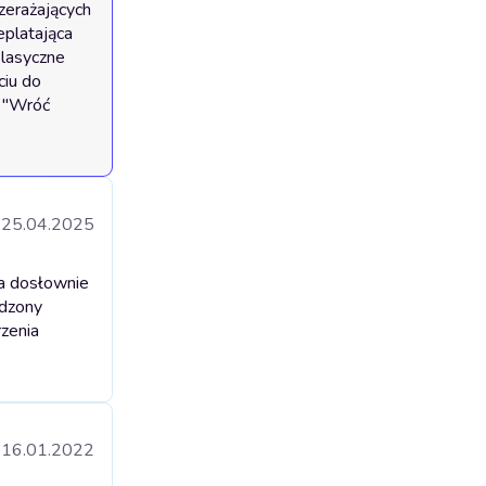
zerażających 
platająca 
lasyczne 
iu do 
 "Wróć 
25.04.2025
na dosłownie
edzony
rzenia
16.01.2022