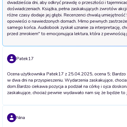
dwadzieścia dni, aby odkryć prawdę o przeszłości i tajemnicac
doświadczeniach. Książka, pełna zaskakujących zwrotów akcji 
różne czasy dodaje jej głębi. Recenzenci chwalą umiejętność
opowieści o nawiedzonych domach. Mimo pewnych zastrzeżeń c
samego końca. Audiobook zyskał uznanie za interpretację, cho
przed zmrokiem" to emocjonująca lektura, która z pewnością p
Patek17
Ocena użytkownika Patek17 z 25.04.2025, ocena 5; Bardzo ci
w dwa dni na przyspieszeniu. Wydarzenia zaskakujące, choc
dom.
Bardzo ciekawa pozycja a podział na córkę i ojca dosko
zaskakujące, chociaż pewnie wydawało nam się że będzie to
Nina