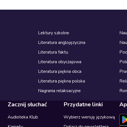
Lektury szkolne
Nau
Literatura anglojęzyczna
Nau
Literatura faktu
Pod
Literatura obyczajowa
Pol
Literatura piękna obca
Pra
Literatura piękna polska
Reli
Nagrania relaksacyjne
Ro
Zacznij słuchać
Przydatne linki
Ap
Audioteka Klub
Wybierz wersję językową
Karnety
Dołącz do newslettera