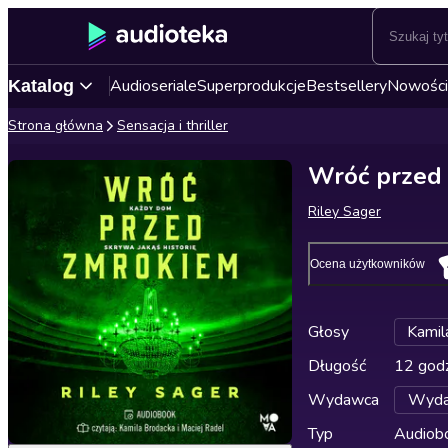
Audioseriale
Superprodukcje
Bestsellery
Nowości
Katalog
Strona główna
Sensacja i thriller
Wróć przed
Riley Sager
Ocena użytkowników
Głosy
Kamil
Długość
12 godz
Wydawca
Wyda
Typ
Audiobo