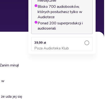
miesięcznie
Blisko 700 audiobooków,
których posłuchasz tylko w
Audiotece
Ponad 200 superprodukcji i
audioseriali
39,99 zł
Poza Audioteka Klub
Dodaj do koszyka
 Zanim minął
i w
że uda jej się