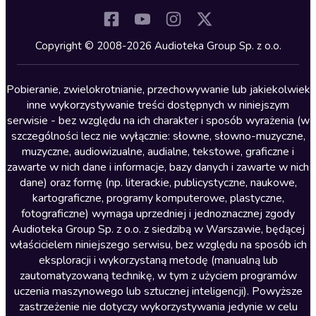
Komedia
Kryminały
Copyright © 2008-2026 Audioteka Group Sp. z o.o.
Lektury szkolne
Literatura anglojęzyczna
Pobieranie, zwielokrotnianie, przechowywanie lub jakiekolwiek
inne wykorzystywanie treści dostępnych w niniejszym
Literatura faktu
serwisie - bez względu na ich charakter i sposób wyrażenia (w
szczególności lecz nie wyłącznie: słowne, słowno-muzyczne,
Literatura obyczajowa
muzyczne, audiowizualne, audialne, tekstowe, graficzne i
Literatura piękna obca
zawarte w nich dane i informacje, bazy danych i zawarte w nich
dane) oraz formę (np. literackie, publicystyczne, naukowe,
Literatura piękna polska
kartograficzne, programy komputerowe, plastyczne,
Nagrania relaksacyjne
fotograficzne) wymaga uprzedniej i jednoznacznej zgody
Audioteka Group Sp. z o.o. z siedzibą w Warszawie, będącej
Nauka języków
właścicielem niniejszego serwisu, bez względu na sposób ich
Nauki humanistyczne
eksploracji i wykorzystaną metodę (manualną lub
zautomatyzowaną technikę, w tym z użyciem programów
Podcasty i audycje
uczenia maszynowego lub sztucznej inteligencji). Powyższe
Polityka
zastrzeżenie nie dotyczy wykorzystywania jedynie w celu