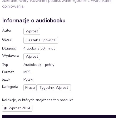
zbierane, weryfikowane i publikowane zgodnie z
Warunkami
opiniowania
.
Informacje o audiobooku
Autor
Wprost
Głosy
Leszek Filipowicz
Długość
4 godziny 50 minut
Wydawca
Wprost
Typ
Audiobook - pełny
Format
MP3
Język
Polski
Kategoria
Prasa
Tygodnik Wprost
Kolekcje, w których znajdziesz ten produkt
:
Wprost 2014