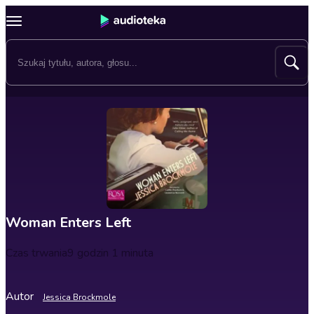
Woman Enters Left
Czas trwania
9 godzin 1 minuta
Autor
Jessica Brockmole