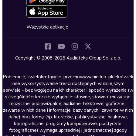
Oferta dla firm i bibliotek
Deklaracja dostępności
Erotyczne
Zapowiedzi
Fantastyka
Cykle audiobooków
Horror
Wszystkie aplikacje
Inne języki
Komedia
Kryminały
Copyright © 2008-2026 Audioteka Group Sp. z o.o.
Lektury szkolne
Literatura anglojęzyczna
Pobieranie, zwielokrotnianie, przechowywanie lub jakiekolwiek
inne wykorzystywanie treści dostępnych w niniejszym
Literatura faktu
serwisie - bez względu na ich charakter i sposób wyrażenia (w
szczególności lecz nie wyłącznie: słowne, słowno-muzyczne,
Literatura obyczajowa
muzyczne, audiowizualne, audialne, tekstowe, graficzne i
Literatura piękna obca
zawarte w nich dane i informacje, bazy danych i zawarte w nich
dane) oraz formę (np. literackie, publicystyczne, naukowe,
Literatura piękna polska
kartograficzne, programy komputerowe, plastyczne,
Nagrania relaksacyjne
fotograficzne) wymaga uprzedniej i jednoznacznej zgody