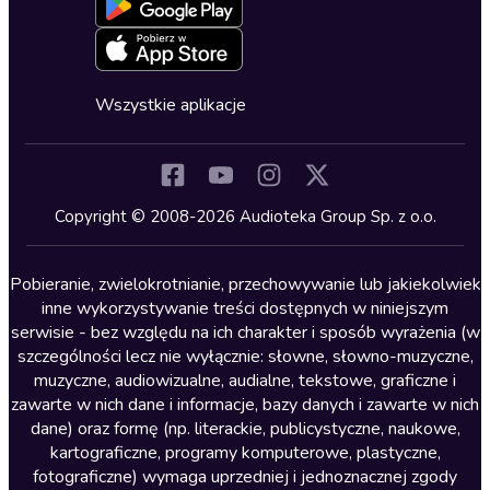
Blog
Oferta dla firm i bibliotek
Deklaracja dostępności
Erotyczne
Zapowiedzi
Fantastyka
Cykle audiobooków
Horror
Wszystkie aplikacje
Inne języki
Komedia
Kryminały
Copyright © 2008-2026 Audioteka Group Sp. z o.o.
Lektury szkolne
Literatura anglojęzyczna
Pobieranie, zwielokrotnianie, przechowywanie lub jakiekolwiek
inne wykorzystywanie treści dostępnych w niniejszym
Literatura faktu
serwisie - bez względu na ich charakter i sposób wyrażenia (w
szczególności lecz nie wyłącznie: słowne, słowno-muzyczne,
Literatura obyczajowa
muzyczne, audiowizualne, audialne, tekstowe, graficzne i
Literatura piękna obca
zawarte w nich dane i informacje, bazy danych i zawarte w nich
dane) oraz formę (np. literackie, publicystyczne, naukowe,
Literatura piękna polska
kartograficzne, programy komputerowe, plastyczne,
Nagrania relaksacyjne
fotograficzne) wymaga uprzedniej i jednoznacznej zgody