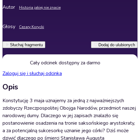
Autor
Historia jakiej nie znacie
Głosy
Cezary Korycki
Słuchaj fragmentu
Dodaj do ulubionych
Cały odcinek dostępny za darmo
Zaloguj się i słuchaj odcinka
Opis
Konstytucję 3 maja uznajemy za jedną z najważniejszych
zdobyczy Rzeczpospolitej Obojga Narodów, przedmiot naszej
narodowej dumy. Dlaczego w jej zapisach znalazło się
postanowienie osadzenia na tronie saksońskiego arystokraty,
a za potencjalną sukcesorkę uznanie jego córki? Dziś może
dziwić dlaczego po śmierci Stanisława Augusta