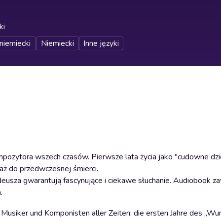
ki
niemiecki
Niemiecki
Inne języki
ozytora wszech czasów. Pierwsze lata życia jako "cudowne dziec
 aż do przedwczesnej śmierci.
deusza gwarantują fascynujące i ciekawe słuchanie. Audiobook z
.
siker und Komponisten aller Zeiten: die ersten Jahre des „Wun