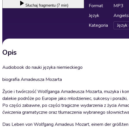
Format
MP3
Słuchaj
fragmentu (7 min)
Język
Angiels
Kategoria
Język 
Opis
Audiobook do nauki języka niemieckiego
biografia Amadeusza Mozarta
Życie i twórczość Wolfganga Amadeusza Mozarta, muzyka i komp
dalekie podróże po Europie jako młodzieniec, sukcesy i porażki,
Po części zabawne, po części tragiczne wydarzenia z życia Ama
ćwiczenia gramatyczne oraz tłumaczenia wybranego słownictwa
Das Leben von Wolfgang Amadeus Mozart, einem der größten Mu