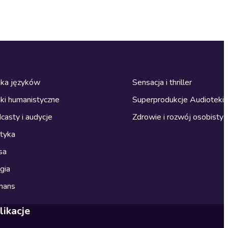
ka języków
Sensacja i thriller
ki humanistyczne
Superprodukcje Audioteki
casty i audycje
Zdrowie i rozwój osobisty
ityka
sa
gia
mans
likacje