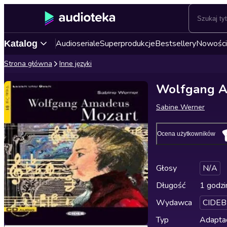
Audioseriale
Superprodukcje
Bestsellery
Nowości
Katalog
Strona główna
Inne języki
Wolfgang A
Sabine Werner
Ocena użytkowników
Głosy
N/A
Długość
1 godzi
Wydawca
CIDEB
Typ
Adapta