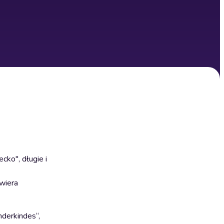
ko", długie i
awiera
derkindes“,