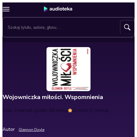
Wojowniczka miłości. Wspomnienia
Czas trwania
8 godzin 58 minut
Ocena
1
(1 ocena)
Autor
Glennon Doyle