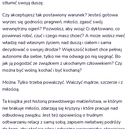
stłumić swoją duszę.
Czy akceptujesz tak postawiony warunek? Jesteś gotowa
wyrzec się godności, pragnień, miłości, zgasić swój
wewnętrzny ogień? Pozwolisz, aby wciąż Ci dyktowano, co
powinnaś robić, czuć i czego masz chcieć? A może wolisz mieć
władzę nad własnym życiem, nad duszą i ciałem i sama
decydować o swojej drodze? Większość kobiet chce pełnej
autonomii dla siebie, tylko nie ma odwagi po nią sięgnąć. Bo
jak ją pogodzić ze związkiem z ukochanym człowiekiem? Czy
można być wolną, kochać i być kochaną?
Można. Tylko trzeba powalczyć. Walczyć mądrze, szczerze i z
miłością.
Ta książka jest historią prawdziwego małżeństwa, w którym
nie brakuje miłości, zdarzają się kryzysy i które pracuje nad
odbudową związku. Jest też opowieścią o trudnym
odtwarzaniu relacji z samą sobą; zapisem niełatwej podróży