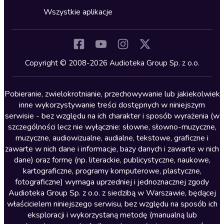
Horror
Wszystkie aplikacje
Inne języki
Komedia
Kryminały
Copyright © 2008-2026 Audioteka Group Sp. z o.o.
Lektury szkolne
Literatura anglojęzyczna
Pobieranie, zwielokrotnianie, przechowywanie lub jakiekolwiek
inne wykorzystywanie treści dostępnych w niniejszym
Literatura faktu
serwisie - bez względu na ich charakter i sposób wyrażenia (w
szczególności lecz nie wyłącznie: słowne, słowno-muzyczne,
Literatura obyczajowa
muzyczne, audiowizualne, audialne, tekstowe, graficzne i
Literatura piękna obca
zawarte w nich dane i informacje, bazy danych i zawarte w nich
dane) oraz formę (np. literackie, publicystyczne, naukowe,
Literatura piękna polska
kartograficzne, programy komputerowe, plastyczne,
Nagrania relaksacyjne
fotograficzne) wymaga uprzedniej i jednoznacznej zgody
Audioteka Group Sp. z o.o. z siedzibą w Warszawie, będącej
Nauka języków
właścicielem niniejszego serwisu, bez względu na sposób ich
Nauki humanistyczne
eksploracji i wykorzystaną metodę (manualną lub