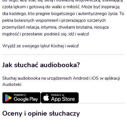
do tego, aby stać się silną i odważną wojowniczką, stawiającą
czoła lękom i gotową do walki o miłość. Może być inspiracją
dla każdego, kto pragnie bogatszego i autentycznego życia. To
pełna bolesnych wspomnień i przerażająco szczerych
przemyśleń relacja, intymna, chwilami brutalna, niosąca
mądrość i przesłanie: podnieś się, idź i walcz!
Wyjdź ze swojego lęku! Kochaj i walcz!
Jak słuchać audiobooka?
Słuchaj audiobooka na urządzeniach Android i iOS w aplikacji
Audioteki
Oceny i opinie słuchaczy