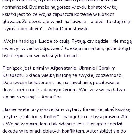
miejsca na Ziemi, o przesiedleniach i pragnieniu odrobiny
normalności. Być może najgorsze w życiu bohaterów tej
książki jest to, że wojna zapuszcza korzenie w ludzkich
głowach. Że pozostaje w nich na zawsze – a przez to staje się
czymś „normalnym”. - Artur Domosławski
„Wojna nadciąga. Ludzie to czują. Pytają, czy będzie, i nie mogą
uwierzyć w żadną odpowiedź. Czekają na nią tam, gdzie dotąd
byli bezpieczni: we własnych domach.
Pieniążek jest z nimi w Afganistanie, Ukrainie i Górskim
Karabachu. Składa wielką historię ze zwykłej codzienności.
Daje swoim bohaterom czas: na zawahanie, pocałowanie
drzwi, pożegnanie z dawnym życiem. Wie, że z wojną łatwo
się nie rozstaną”. - Anna Goc
„Jasne, wiele razy słyszeliśmy wytarty frazes, że jakąś książkę
„czyta się jak dobry thriller” – na ogół to nie była prawda. Ale
z Wojną w moim domu tak właśnie jest. Pieniążek spędził
dekadę w rejonach objętych konfliktem. Autor zbliżył się do