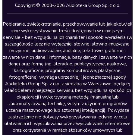
Kryminały
Copyright © 2008-2026 Audioteka Group Sp. z o.o.
Lektury szkolne
Literatura anglojęzyczna
Pobieranie, zwielokrotnianie, przechowywanie lub jakiekolwiek
inne wykorzystywanie treści dostępnych w niniejszym
Literatura faktu
serwisie - bez względu na ich charakter i sposób wyrażenia (w
szczególności lecz nie wyłącznie: słowne, słowno-muzyczne,
Literatura obyczajowa
muzyczne, audiowizualne, audialne, tekstowe, graficzne i
Literatura piękna obca
zawarte w nich dane i informacje, bazy danych i zawarte w nich
dane) oraz formę (np. literackie, publicystyczne, naukowe,
Literatura piękna polska
kartograficzne, programy komputerowe, plastyczne,
Nagrania relaksacyjne
fotograficzne) wymaga uprzedniej i jednoznacznej zgody
Audioteka Group Sp. z o.o. z siedzibą w Warszawie, będącej
Nauka języków
właścicielem niniejszego serwisu, bez względu na sposób ich
Nauki humanistyczne
eksploracji i wykorzystaną metodę (manualną lub
zautomatyzowaną technikę, w tym z użyciem programów
Podcasty i audycje
uczenia maszynowego lub sztucznej inteligencji). Powyższe
Polityka
zastrzeżenie nie dotyczy wykorzystywania jedynie w celu
ułatwienia ich wyszukiwania przez wyszukiwarki internetowe
Prasa
oraz korzystania w ramach stosunków umownych lub