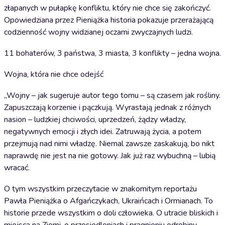
złapanych w pułapkę konfliktu, który nie chce się zakończyć.
Opowiedziana przez Pieniążka historia pokazuje przerażającą
codzienność wojny widzianej oczami zwyczajnych ludzi.
11 bohaterów, 3 państwa, 3 miasta, 3 konflikty – jedna wojna.
Wojna, która nie chce odejść
„Wojny – jak sugeruje autor tego tomu – są czasem jak rośliny.
Zapuszczają korzenie i pączkują. Wyrastają jednak z różnych
nasion – ludzkiej chciwości, uprzedzeń, żądzy władzy,
negatywnych emocji i złych idei. Zatruwają życia, a potem
przejmują nad nimi władzę. Niemal zawsze zaskakują, bo nikt
naprawdę nie jest na nie gotowy. Jak już raz wybuchną – lubią
wracać.
O tym wszystkim przeczytacie w znakomitym reportażu
Pawła Pieniążka o Afgańczykach, Ukraińcach i Ormianach. To
historie przede wszystkim o doli człowieka. O utracie bliskich i