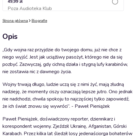
49,99 zł
Poza Audioteka Klub
Dodaj do koszyka
Strona główna
Biografie
Opis
„Gdy wojna raz przyjdzie do twojego domu, już nie chce z
niego wyjść. Jest jak uciążliwy pasożyt, którego nie da się
pozbyć. Zazwyczaj, gdy cichną działa i stygną lufy karabinów,
nie zostawia nic z dawnego życia.
Wojny trwają długo, ludzie uczą się z nimi żyć, mają złudną
nadzieję, że momenty ciszy oznaczają lepsze jutro. Ono jednak
nie nadchodzi, chwila spokoju to najczęściej tylko zapowiedź,
że ich świat znowu się wywróci”. - Paweł Pieniążek
Paweł Pieniążek, doświadczony reporter, dziennikarz i
korespondent wojenny. Zjeździł Ukrainę, Afganistan, Górski
Karabach. Przez kilka lat śledził losy jedenaściorga bohaterów