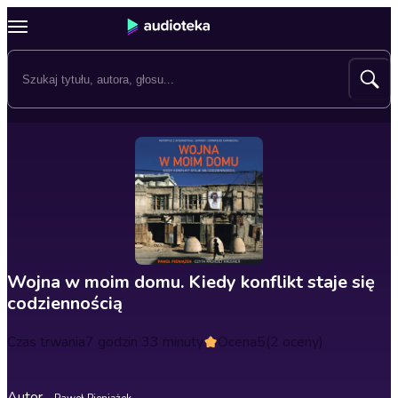
Wojna w moim domu. Kiedy konflikt staje się
codziennością
Czas trwania
7 godzin 33 minuty
Ocena
5
(2 oceny)
Autor