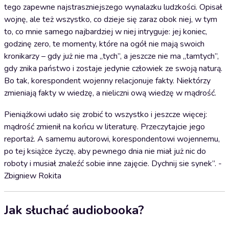
tego zapewne najstraszniejszego wynalazku ludzkości. Opisał
wojnę, ale też wszystko, co dzieje się zaraz obok niej, w tym
to, co mnie samego najbardziej w niej intryguje: jej koniec,
godzinę zero, te momenty, które na ogół nie mają swoich
kronikarzy – gdy już nie ma „tych”, a jeszcze nie ma „tamtych”,
gdy znika państwo i zostaje jedynie człowiek ze swoją naturą.
Bo tak, korespondent wojenny relacjonuje fakty. Niektórzy
zmieniają fakty w wiedzę, a nieliczni ową wiedzę w mądrość.
Pieniążkowi udało się zrobić to wszystko i jeszcze więcej:
mądrość zmienił na końcu w literaturę. Przeczytajcie jego
reportaż. A samemu autorowi, korespondentowi wojennemu,
po tej książce życzę, aby pewnego dnia nie miał już nic do
roboty i musiał znaleźć sobie inne zajęcie. Dychnij sie synek”. -
Zbigniew Rokita
Jak słuchać audiobooka?