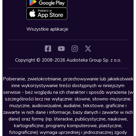
Blog
Oferta dla firm i bibliotek
Deklaracja dostępności
Erotyczne
Zapowiedzi
Fantastyka
Cykle audiobooków
Horror
Wszystkie aplikacje
Inne języki
Komedia
Kryminały
Copyright © 2008-2026 Audioteka Group Sp. z o.o.
Lektury szkolne
Literatura anglojęzyczna
Pobieranie, zwielokrotnianie, przechowywanie lub jakiekolwiek
inne wykorzystywanie treści dostępnych w niniejszym
Literatura faktu
serwisie - bez względu na ich charakter i sposób wyrażenia (w
szczególności lecz nie wyłącznie: słowne, słowno-muzyczne,
Literatura obyczajowa
muzyczne, audiowizualne, audialne, tekstowe, graficzne i
Literatura piękna obca
zawarte w nich dane i informacje, bazy danych i zawarte w nich
dane) oraz formę (np. literackie, publicystyczne, naukowe,
Literatura piękna polska
kartograficzne, programy komputerowe, plastyczne,
Nagrania relaksacyjne
fotograficzne) wymaga uprzedniej i jednoznacznej zgody