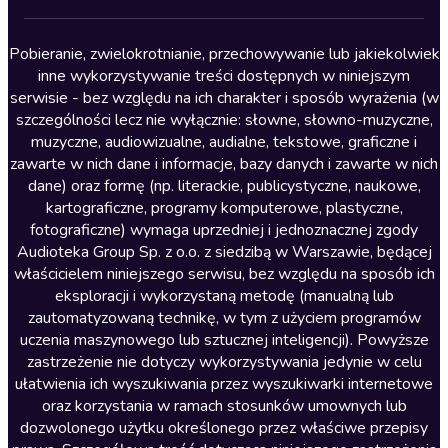
Lektury szkolne
Literatura anglojęzyczna
Pobieranie, zwielokrotnianie, przechowywanie lub jakiekolwiek
inne wykorzystywanie treści dostępnych w niniejszym
Literatura faktu
serwisie - bez względu na ich charakter i sposób wyrażenia (w
szczególności lecz nie wyłącznie: słowne, słowno-muzyczne,
Literatura obyczajowa
muzyczne, audiowizualne, audialne, tekstowe, graficzne i
Literatura piękna obca
zawarte w nich dane i informacje, bazy danych i zawarte w nich
dane) oraz formę (np. literackie, publicystyczne, naukowe,
Literatura piękna polska
kartograficzne, programy komputerowe, plastyczne,
Nagrania relaksacyjne
fotograficzne) wymaga uprzedniej i jednoznacznej zgody
Audioteka Group Sp. z o.o. z siedzibą w Warszawie, będącej
Nauka języków
właścicielem niniejszego serwisu, bez względu na sposób ich
Nauki humanistyczne
eksploracji i wykorzystaną metodę (manualną lub
zautomatyzowaną technikę, w tym z użyciem programów
Podcasty i audycje
uczenia maszynowego lub sztucznej inteligencji). Powyższe
Polityka
zastrzeżenie nie dotyczy wykorzystywania jedynie w celu
ułatwienia ich wyszukiwania przez wyszukiwarki internetowe
Prasa
oraz korzystania w ramach stosunków umownych lub
Religia
dozwolonego użytku określonego przez właściwe przepisy