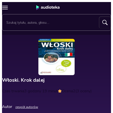
Włoski. Krok dalej
Czas trwania
3 godziny 19 minut
Ocena
2
(3 oceny)
Autor
zespół autorów