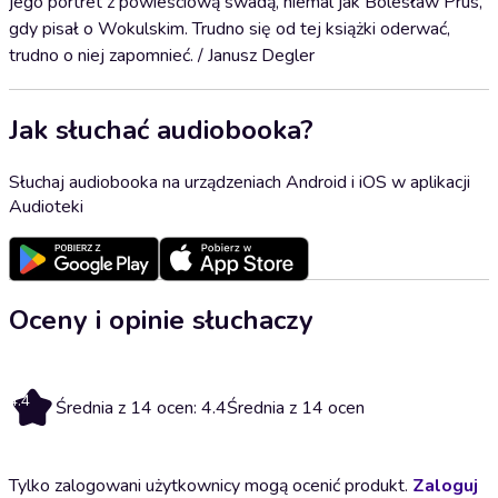
jego portret z powieściową swadą, niemal jak Bolesław Prus,
gdy pisał o Wokulskim. Trudno się od tej książki oderwać,
trudno o niej zapomnieć. / Janusz Degler
Jak słuchać audiobooka?
Słuchaj audiobooka na urządzeniach Android i iOS w aplikacji
Audioteki
Oceny i opinie słuchaczy
4.4
Średnia z 14 ocen: 4.4
Średnia z 14 ocen
Tylko zalogowani użytkownicy mogą ocenić produkt.
Zaloguj