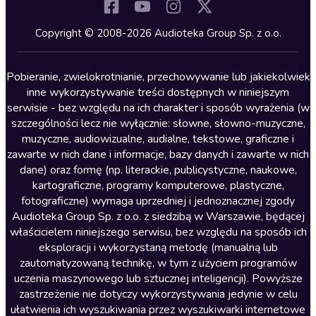
Komedia
Kryminały
Copyright © 2008-2026 Audioteka Group Sp. z o.o.
Lektury szkolne
Literatura anglojęzyczna
Pobieranie, zwielokrotnianie, przechowywanie lub jakiekolwiek
inne wykorzystywanie treści dostępnych w niniejszym
Literatura faktu
serwisie - bez względu na ich charakter i sposób wyrażenia (w
szczególności lecz nie wyłącznie: słowne, słowno-muzyczne,
Literatura obyczajowa
muzyczne, audiowizualne, audialne, tekstowe, graficzne i
Literatura piękna obca
zawarte w nich dane i informacje, bazy danych i zawarte w nich
dane) oraz formę (np. literackie, publicystyczne, naukowe,
Literatura piękna polska
kartograficzne, programy komputerowe, plastyczne,
Nagrania relaksacyjne
fotograficzne) wymaga uprzedniej i jednoznacznej zgody
Audioteka Group Sp. z o.o. z siedzibą w Warszawie, będącej
Nauka języków
właścicielem niniejszego serwisu, bez względu na sposób ich
Nauki humanistyczne
eksploracji i wykorzystaną metodę (manualną lub
zautomatyzowaną technikę, w tym z użyciem programów
Podcasty i audycje
uczenia maszynowego lub sztucznej inteligencji). Powyższe
Polityka
zastrzeżenie nie dotyczy wykorzystywania jedynie w celu
ułatwienia ich wyszukiwania przez wyszukiwarki internetowe