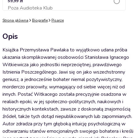
59,99 zł
Poza Audioteka Klub
Dodaj do koszyka
Strona główna
Biografie
Pisarze
Opis
Książka Przemysława Pawlaka to wyjątkowo udana próba
ukazania skomplikowanej osobowości Stanisława Ignacego
Witkiewicza jako jednostki nieprzeciętnej, prawdziwego
Istnienia Poszczególnego. Jawi się on jako wszechstronny
geniusz, a jednocześnie bohater niemal pozytywistyczny,
morderczo pracowity, wymagający od siebie więcej niż od
innych. Postać Witkacego została precyzyjnie osadzona w
realiach epoki, w jej społeczno-politycznych, naukowych i
historycznych kontekstach, zawsze z doskonałą znajomością
źródeł, także tych dotąd niepublikowanych lub zapomnianych.
Autor zdradza przy tym głęboką intuicję psychologiczną w
odtwarzaniu stanów emocjonalnych swojego bohatera i kreśli