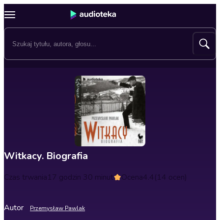
Witkacy. Biografia
Czas trwania
17 godzin 30 minut
Ocena
4.4
(14 ocen)
Autor
Przemysław Pawlak