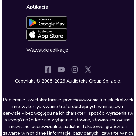
Wybierz wersję językową
Karty upominkowe
Ustawienia prywatności
Dla dzieci
Aplikacje
Dołącz do newslettera
Aktywuj kartę
Formularz zgłaszania nielegalnych treści
Dla młodzieży
Blog
Oferta dla firm i bibliotek
Deklaracja dostępności
Erotyczne
Zapowiedzi
Fantastyka
Cykle audiobooków
Horror
Wszystkie aplikacje
Inne języki
Komedia
Kryminały
Copyright © 2008-2026 Audioteka Group Sp. z o.o.
Lektury szkolne
Literatura anglojęzyczna
Pobieranie, zwielokrotnianie, przechowywanie lub jakiekolwiek
inne wykorzystywanie treści dostępnych w niniejszym
Literatura faktu
serwisie - bez względu na ich charakter i sposób wyrażenia (w
szczególności lecz nie wyłącznie: słowne, słowno-muzyczne,
Literatura obyczajowa
muzyczne, audiowizualne, audialne, tekstowe, graficzne i
Literatura piękna obca
zawarte w nich dane i informacje, bazy danych i zawarte w nich