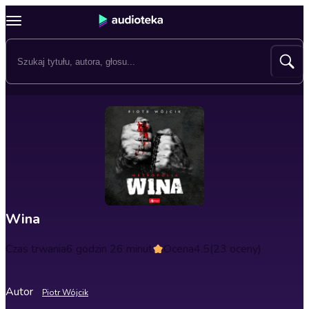
Wina
Czas trwania
6 godzin 26 minut
Ocena
4.5
(23 oceny)
Autor
Piotr Wójcik