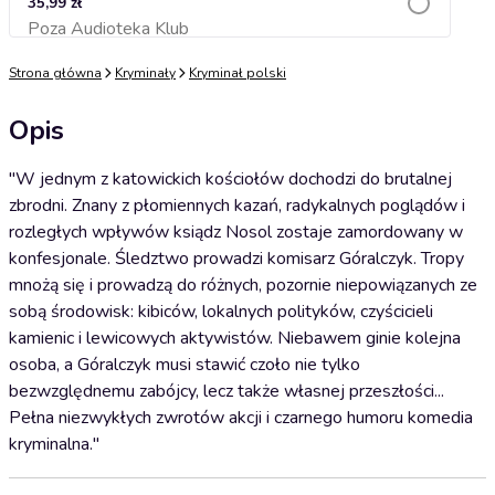
35,99 zł
Poza Audioteka Klub
Dodaj do koszyka
Strona główna
Kryminały
Kryminał polski
Opis
"W jednym z katowickich kościołów dochodzi do brutalnej
zbrodni. Znany z płomiennych kazań, radykalnych poglądów i
rozległych wpływów ksiądz Nosol zostaje zamordowany w
konfesjonale. Śledztwo prowadzi komisarz Góralczyk. Tropy
mnożą się i prowadzą do różnych, pozornie niepowiązanych ze
sobą środowisk: kibiców, lokalnych polityków, czyścicieli
kamienic i lewicowych aktywistów. Niebawem ginie kolejna
osoba, a Góralczyk musi stawić czoło nie tylko
bezwzględnemu zabójcy, lecz także własnej przeszłości...
Pełna niezwykłych zwrotów akcji i czarnego humoru komedia
kryminalna."