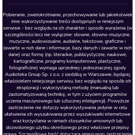
Lektury szkolne
Literatura anglojęzyczna
Pobieranie, zwielokrotnianie, przechowywanie lub jakiekolwiek
inne wykorzystywanie treści dostępnych w niniejszym
Literatura faktu
serwisie - bez względu na ich charakter i sposób wyrażenia (w
szczególności lecz nie wyłącznie: słowne, słowno-muzyczne,
Literatura obyczajowa
muzyczne, audiowizualne, audialne, tekstowe, graficzne i
Literatura piękna obca
zawarte w nich dane i informacje, bazy danych i zawarte w nich
dane) oraz formę (np. literackie, publicystyczne, naukowe,
Literatura piękna polska
kartograficzne, programy komputerowe, plastyczne,
Nagrania relaksacyjne
fotograficzne) wymaga uprzedniej i jednoznacznej zgody
Audioteka Group Sp. z o.o. z siedzibą w Warszawie, będącej
Nauka języków
właścicielem niniejszego serwisu, bez względu na sposób ich
Nauki humanistyczne
eksploracji i wykorzystaną metodę (manualną lub
zautomatyzowaną technikę, w tym z użyciem programów
Podcasty i audycje
uczenia maszynowego lub sztucznej inteligencji). Powyższe
Polityka
zastrzeżenie nie dotyczy wykorzystywania jedynie w celu
ułatwienia ich wyszukiwania przez wyszukiwarki internetowe
Prasa
oraz korzystania w ramach stosunków umownych lub
Religia
dozwolonego użytku określonego przez właściwe przepisy
prawa. Szczegółowa treść dotycząca niniejszego zastrzeżenia