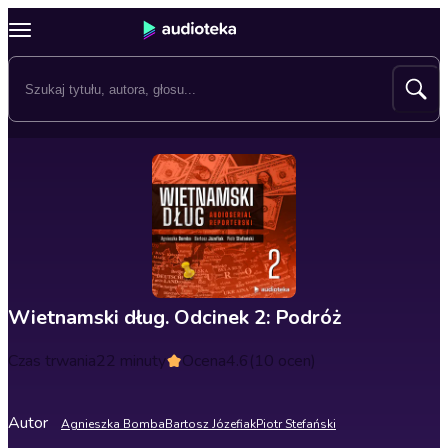
Wietnamski dług. Odcinek 2: Podróż
Czas trwania
22 minuty
Ocena
4.6
(10 ocen)
Autor
Agnieszka Bomba
Bartosz Józefiak
Piotr Stefański