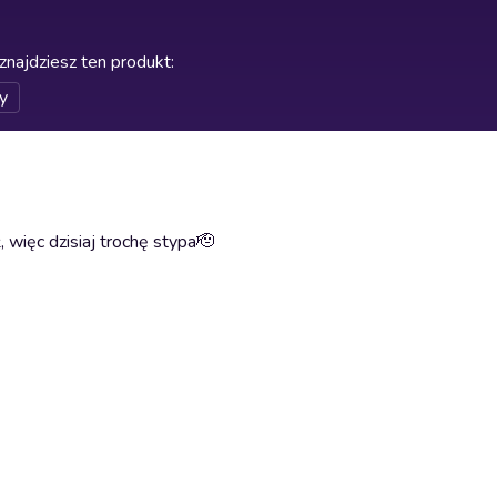
znajdziesz ten produkt
:
y
 więc dzisiaj trochę stypa🫡