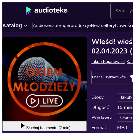
Audioseriale
Superprodukcje
Bestsellery
Nowości
Katalog
Wieści! wie
02.04.2023 (
Jakub Bujanowski
,
Ka
Ocena użytkowników
Głosy
Jakub
Długość
19 min
Wydawca
Okiem
Format
MP3
Słuchaj
fragmentu (2 min)