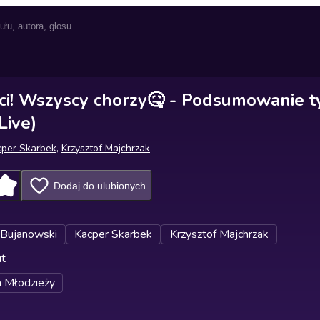
ści! Wszyscy chorzy🤒 - Podsumowanie t
Live)
cper Skarbek
,
Krzysztof Majchrzak
Dodaj do ulubionych
 Bujanowski
Kacper Skarbek
Krzysztof Majchrzak
ut
 Młodzieży