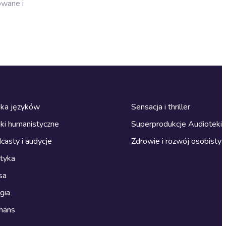
owane i
ka języków
Sensacja i thriller
ki humanistyczne
Superprodukcje Audioteki
casty i audycje
Zdrowie i rozwój osobisty
ityka
sa
gia
mans