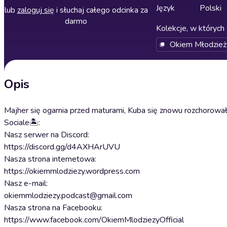
Język
Polski
lub
zaloguj się
i słuchaj całego odcinka za
darmo
Kolekcje, w których 
Okiem Młodzież
Opis
Majher się ogarnia przed maturami, Kuba się znowu rozchorował,
Sociale🏝:
Nasz serwer na Discord:
https://discord.gg/d4AXHArUVU
Nasza strona internetowa:
https://okiemmlodziezy.wordpress.com
Nasz e-mail:
okiemmlodziezy.podcast@gmail.com
Nasza strona na Facebooku:
https://www.facebook.com/OkiemMlodziezyOfficial