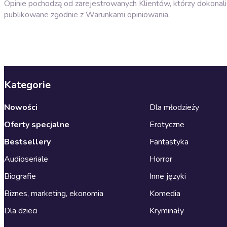
Opinie pochodzą od zarejestrowanych Klientów, którzy dokonali 
publikowane zgodnie z
Warunkami opiniowania
.
Kategorie
Nowości
Dla młodzieży
Oferty specjalne
Erotyczne
Bestsellery
Fantastyka
Audioseriale
Horror
Biografie
Inne języki
Biznes, marketing, ekonomia
Komedia
Dla dzieci
Kryminały