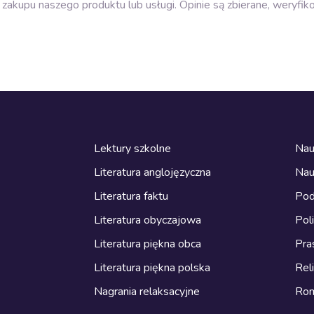
zakupu naszego produktu lub usługi. Opinie są zbierane, weryfik
Lektury szkolne
Nau
Literatura anglojęzyczna
Nau
Literatura faktu
Pod
Literatura obyczajowa
Pol
Literatura piękna obca
Pra
Literatura piękna polska
Reli
Nagrania relaksacyjne
Ro