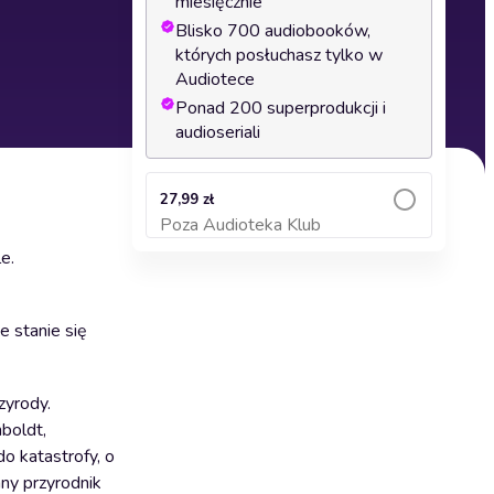
miesięcznie
Blisko 700 audiobooków,
których posłuchasz tylko w
Audiotece
Ponad 200 superprodukcji i
audioseriali
27,99 zł
Poza Audioteka Klub
Dodaj do koszyka
e.
e stanie się
zyrody.
boldt,
o katastrofy, o
ny przyrodnik