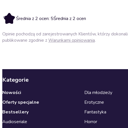
5
Średnia z 2 ocen: 5
Średnia z 2 ocen
Opinie pochodzą od zarejestrowanych Klientów, którzy dokonali 
publikowane zgodnie z
Warunkami opiniowania
.
Kategorie
Nowości
Dla młodzieży
Oferty specjalne
Erotyczne
Bestsellery
Fantastyka
Audioseriale
Horror