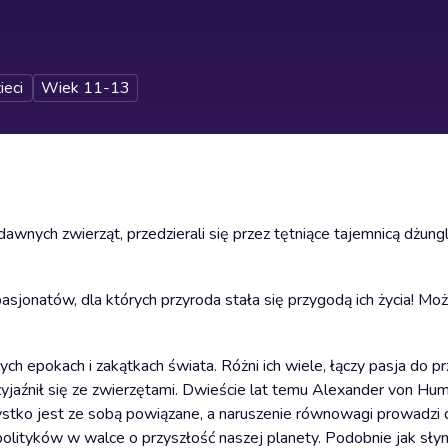
ieci
Wiek 11-13
wnych zwierząt, przedzierali się przez tętniące tajemnicą dżungl
jonatów, dla których przyroda stała się przygodą ich życia! Moż
nych epokach i zakątkach świata. Różni ich wiele, łączy pasja do pr
zyjaźnił się ze zwierzętami. Dwieście lat temu Alexander von Hum
zystko jest ze sobą powiązane, a naruszenie równowagi prowadzi d
polityków w walce o przyszłość naszej planety. Podobnie jak słyn