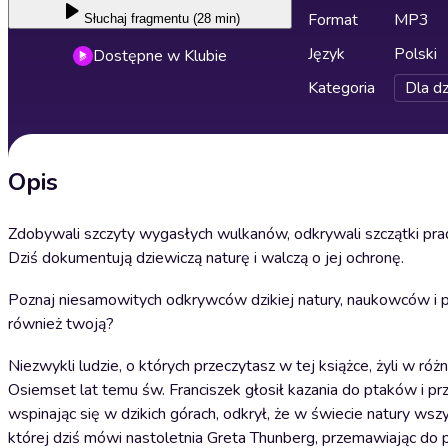
Format
MP3
Słuchaj
fragmentu (28 min)
Język
Polski
Dostępne w Klubie
Kategoria
Dla dz
Opis
Zdobywali szczyty wygasłych wulkanów, odkrywali szczątki prada
Dziś dokumentują dziewiczą naturę i walczą o jej ochronę.
Poznaj niesamowitych odkrywców dzikiej natury, naukowców i pas
również twoją?
Niezwykli ludzie, o których przeczytasz w tej książce, żyli w róż
Osiemset lat temu św. Franciszek głosił kazania do ptaków i pr
wspinając się w dzikich górach, odkrył, że w świecie natury ws
której dziś mówi nastoletnia Greta Thunberg, przemawiając do 