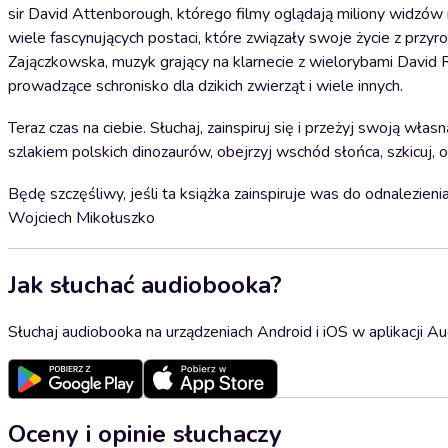
sir David Attenborough, którego filmy oglądają miliony widzów n
wiele fascynujących postaci, które związały swoje życie z przy
Zajączkowska, muzyk grający na klarnecie z wielorybami David
prowadzące schronisko dla dzikich zwierząt i wiele innych.
Teraz czas na ciebie. Słuchaj, zainspiruj się i przeżyj swoją wła
szlakiem polskich dinozaurów, obejrzyj wschód słońca, szkicuj,
Będę szczęśliwy, jeśli ta książka zainspiruje was do odnalezie
Wojciech Mikołuszko
Jak słuchać audiobooka?
Słuchaj audiobooka na urządzeniach Android i iOS w aplikacji Au
Oceny i opinie słuchaczy