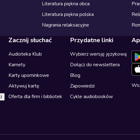
Literatura piękna obca
Pra
Literatura piękna polska
Reli
Nagrania relaksacyjne
Ro
Zacznij słuchać
Przydatne linki
Ap
Audioteka Klub
Wybierz wersję językową
Karnety
Dołącz do newslettera
Karty upominkowe
Blog
Wsz
Aktywuj kartę
Zapowiedzi
Oferta dla firm i bibliotek
Cykle audiobooków
i