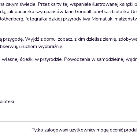
a całym świecie. Przez karty tej wspaniale ilustrowanej książki p
rodą, jak badaczka szympansów Jane Goodall, poetka i biolożka Ur
 Rothenberg, fotografka dzikiej przyrody Iwa Momatiuk, małżeńs
sną przygodę. Wyjdź z domu, zobacz, z kim dzielisz ziemię, zdobywa
 obserwuj, uruchom wyobraźnię.
nia własnej ścieżki w przyrodzie. Powodzenia w samodzielnej węd
dioteki
Tylko zalogowani użytkownicy mogą ocenić produ