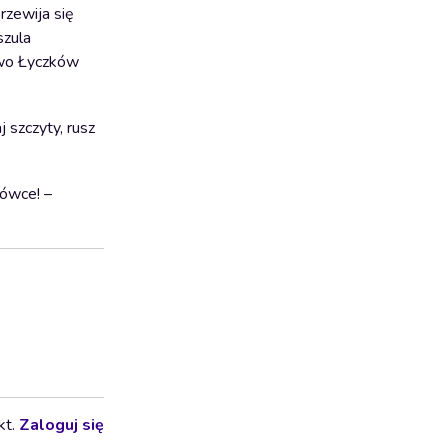
rzewija się
szula
two Łyczków
j szczyty, rusz
rówce! –
kt.
Zaloguj się