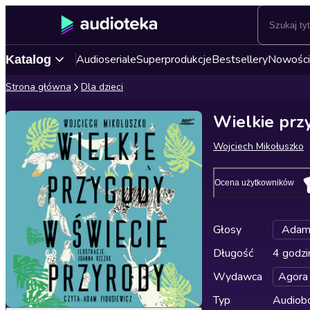
Audioseriale
Superprodukcje
Bestsellery
Nowości
Katalog
Strona główna
Dla dzieci
Wielkie prz
Wojciech Mikołuszko
Ocena użytkowników
Głosy
Adam 
Długość
4 godzi
Wydawca
Agora
Typ
Audiobo