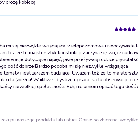
tzw prozę kobiecą
 mi się niezwykle wciągająca, wielopoziomowa i nieoczywista f
am też, że to majstersztyk konstrukcji. Zaczyna się wręcz nudna
u obserwacje dotyczące napięć, jakie przeżywają rodzice pięciolat
tego dość dobrze!
Bardzo podoba mi się niezwykle wciągająca,
e tematy i jest zarazem budująca. Uważam też, że to majsterszt
jak kula śnieżna! Wnikliwe i bystrze opisane są tu obserwacje do
zkańcy niewielkiej społeczności. Ech, nie umiem opisać tego dość 
zakupu naszego produktu lub usługi. Opinie są zbierane, weryfik