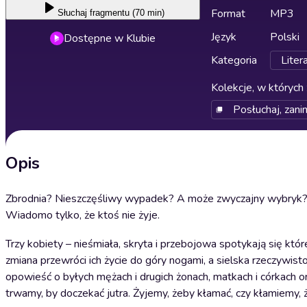
Format
MP3
Słuchaj
fragmentu (70 min)
Język
Polski
Dostępne w Klubie
Kategoria
Liter
Kolekcje, w których 
Posłuchaj, zani
Opis
Zbrodnia? Nieszczęśliwy wypadek? A może zwyczajny wybryk
Wiadomo tylko, że ktoś nie żyje.
Trzy kobiety – nieśmiała, skryta i przebojowa spotykają się któr
zmiana przewróci ich życie do góry nogami, a sielska rzeczywis
opowieść o byłych mężach i drugich żonach, matkach i córkach 
trwamy, by doczekać jutra. Żyjemy, żeby kłamać, czy kłamiemy, 