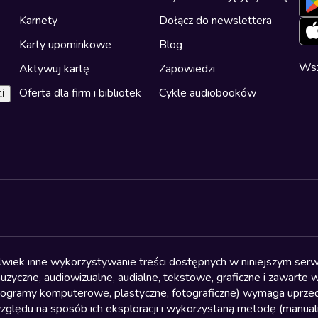
Karnety
Dołącz do newslettera
Karty upominkowe
Blog
Wsz
Aktywuj kartę
Zapowiedzi
Oferta dla firm i bibliotek
Cykle audiobooków
i
olwiek inne wykorzystywanie treści dostępnych w niniejszym serwi
yczne, audiowizualne, audialne, tekstowe, graficzne i zawarte w 
, programy komputerowe, plastyczne, fotograficzne) wymaga uprzedn
względu na sposób ich eksploracji i wykorzystaną metodę (manu