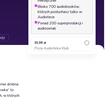
miesięcznie
Blisko 700 audiobooków,
których posłuchasz tylko w
Audiotece
Ponad 200 superprodukcji i
audioseriali
róż
35,99 zł
Poza Audioteka Klub
Dodaj do koszyka
ornie drobna
tewka” to
h, w których