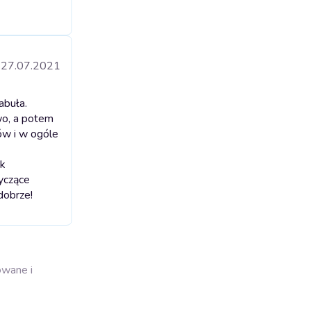
27.07.2021
abuła.
wo, a potem
ków i w ogóle
yk
tyczące
dobrze!
owane i