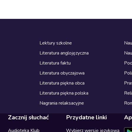
Lektury szkolne
Nau
Literatura anglojęzyczna
Nau
Literatura faktu
Pod
Literatura obyczajowa
Pol
Literatura piękna obca
Pra
Literatura piękna polska
Reli
Nagrania relaksacyjne
Ro
Zacznij słuchać
Przydatne linki
Ap
Audioteka Klub
Wybierz wersję językową