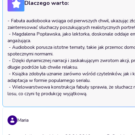
Dlaczego warto:
- Fabuła audiobooka wciąga od pierwszych chwil, ukazując zł
zainteresować słuchaczy poszukujących realistycznych portre
 - Magdalena Popławska, jako lektorka, doskonale oddaje emocje postaci, co sprawia, że historia staje się jeszcze bardziej autentyczna i 
angażująca.

 - Audiobook porusza istotne tematy, takie jak przemoc domowa i przyjaźń, co może skłonić słuchaczy do refleksji nad własnymi relacjami i 
społecznymi normami.

 - Dzięki dynamicznej narracji i zaskakującym zwrotom akcji, produkcja utrzymuje słuchacza w napięciu, co czyni ją idealnym wyborem na 
długie podróże lub chwile relaksu.

 - Książka zdobyła uznanie zarówno wśród czytelników, jak i krytyków, co potwierdzają pozytywne opinie i wysokie oceny, a także jej 
adaptacja w formie popularnego serialu.

 - Wielowarstwowa konstrukcja fabuły sprawia, że słuchacz ma szansę na głębsze zrozumienie motywacji bohaterów oraz ich zawirowań 
losu, co czyni tę produkcję wyjątkową.
Maria