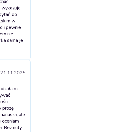
chać
a wykazuje
 pytań do
olskim w
ko i pewnie
sem nie
orka sama je
21.11.2025
adzała mi
tywać
ności
w prozę
ariusza, ale
we oceniam
a. Bez nuty