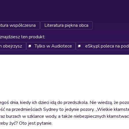
atura współczesna
Literatura piękna obca
znajdziesz ten produkt
:
m obejrzysz
Tylko w Audiotece
eSky.pl poleca na pod
?
egoś dnia, kiedy ich dzieci idą do przedszkola. Nie wiedzą, że poz
tość na przedmieściach Sydney to jedynie pozory. „Wielkie kłams
oraz burzach w szklance wody, a także niebezpiecznych kłamstwac
żeby żyć? Oto jest pytanie.