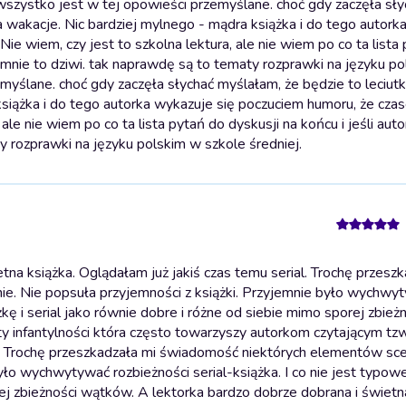
wszystko jest w tej opowieści przemyślane. choć gdy zaczęła sły
a wakacje. Nic bardziej mylnego - mądra książka i do tego autork
ie wiem, czy jest to szkolna lektura, ale nie wiem po co ta lista
o mnie to dziwi. tak naprawdę są to tematy rozprawki na języku p
myślane. choć gdy zaczęła słychać myślałam, że będzie to leciut
książka i do tego autorka wykazuje się poczuciem humoru, że cza
 ale nie wiem po co ta lista pytań do dyskusji na końcu i jeśli aut
y rozprawki na języku polskim w szkole średniej.
 książka. Oglądałam już jakiś czas temu serial. Trochę przeszk
ie. Nie popsuła przyjemności z książki. Przyjemnie było wychwy
żkę i serial jako równie dobre i różne od siebie mimo sporej zbież
ty infantylności która często towarzyszy autorkom czytającym tz
l. Trochę przeszkadzała mi świadomość niektórych elementów scen
było wychwytywać rozbieżności serial-książka. I co nie jest typo
orej zbieżności wątków. A lektorka bardzo dobrze dobrana i świetn