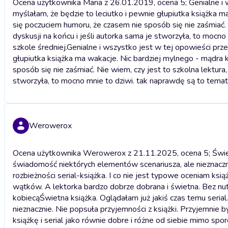
Ocena użytkownika Maria z 26.01.2019, ocena 5; Genialne i 
myślałam, że będzie to leciutko i pewnie głupiutka książka m
się poczuciem humoru, że czasem nie sposób się nie zaśmiać. N
dyskusji na końcu i jeśli autorka sama je stworzyła, to mocn
szkole średniej.
Genialne i wszystko jest w tej opowieści prze
głupiutka książka ma wakacje. Nic bardziej mylnego - mądra 
sposób się nie zaśmiać. Nie wiem, czy jest to szkolna lektura,
stworzyła, to mocno mnie to dziwi. tak naprawdę są to temat
Werowerox
Ocena użytkownika Werowerox z 21.11.2025, ocena 5; Świetna
świadomość niektórych elementów scenariusza, ale nieznaczn
rozbieżności serial-książka. I co nie jest typowe oceniam ksią
wątków. A lektorka bardzo dobrze dobrana i świetna. Bez nu
kobiecą
Świetna książka. Oglądałam już jakiś czas temu seria
nieznacznie. Nie popsuła przyjemności z książki. Przyjemnie 
książkę i serial jako równie dobre i różne od siebie mimo sp