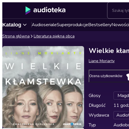
Audioseriale
Superprodukcje
Bestsellery
Nowości
Katalog
Strona główna
Literatura piękna obca
Wielkie kł
Liane Moriarty
Ocena użytkowników
Głosy
Magd
Długość
11 godz
Wydawca
Audio
Typ
Audiobo