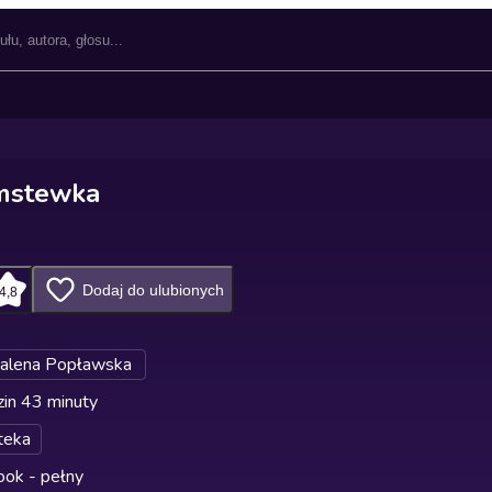
amstewka
Dodaj do ulubionych
4,8
alena Popławska
in 43 minuty
teka
ok - pełny