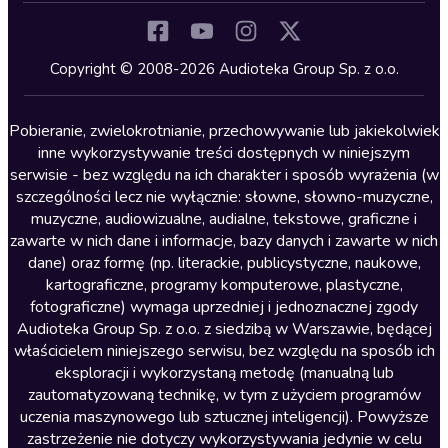
Komedia
Kryminały
Copyright © 2008-2026 Audioteka Group Sp. z o.o.
Lektury szkolne
Literatura anglojęzyczna
Pobieranie, zwielokrotnianie, przechowywanie lub jakiekolwiek
inne wykorzystywanie treści dostępnych w niniejszym
Literatura faktu
serwisie - bez względu na ich charakter i sposób wyrażenia (w
szczególności lecz nie wyłącznie: słowne, słowno-muzyczne,
Literatura obyczajowa
muzyczne, audiowizualne, audialne, tekstowe, graficzne i
Literatura piękna obca
zawarte w nich dane i informacje, bazy danych i zawarte w nich
dane) oraz formę (np. literackie, publicystyczne, naukowe,
Literatura piękna polska
kartograficzne, programy komputerowe, plastyczne,
Nagrania relaksacyjne
fotograficzne) wymaga uprzedniej i jednoznacznej zgody
Audioteka Group Sp. z o.o. z siedzibą w Warszawie, będącej
Nauka języków
właścicielem niniejszego serwisu, bez względu na sposób ich
Nauki humanistyczne
eksploracji i wykorzystaną metodę (manualną lub
zautomatyzowaną technikę, w tym z użyciem programów
Podcasty i audycje
uczenia maszynowego lub sztucznej inteligencji). Powyższe
Polityka
zastrzeżenie nie dotyczy wykorzystywania jedynie w celu