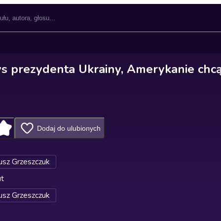
ys prezydenta Ukrainy, Amerykanie chc
Dodaj do ulubionych
sz Grzeszczuk
ut
sz Grzeszczuk