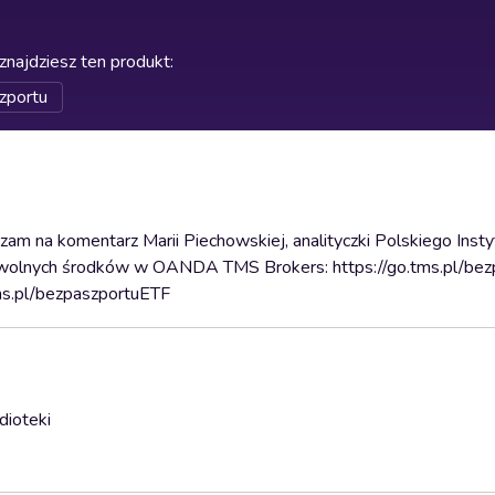
znajdziesz ten produkt
:
zportu
am na komentarz Marii Piechowskiej, analityczki Polskiego Inst
 wolnych środków w OANDA TMS Brokers: https://go.tms.pl/be
ms.pl/bezpaszportuETF
dioteki