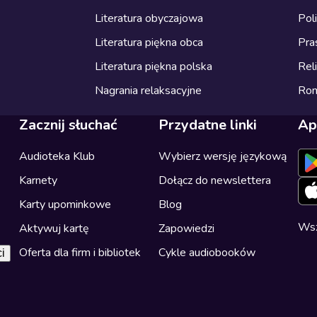
Literatura obyczajowa
Pol
Literatura piękna obca
Pra
Literatura piękna polska
Reli
Nagrania relaksacyjne
Ro
Zacznij słuchać
Przydatne linki
Ap
Audioteka Klub
Wybierz wersję językową
Karnety
Dołącz do newslettera
Karty upominkowe
Blog
Wsz
Aktywuj kartę
Zapowiedzi
Oferta dla firm i bibliotek
Cykle audiobooków
i