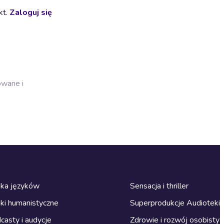
kt.
Zaloguj się
owane i
ka języków
Sensacja i thriller
ki humanistyczne
Superprodukcje Audioteki
casty i audycje
Zdrowie i rozwój osobisty