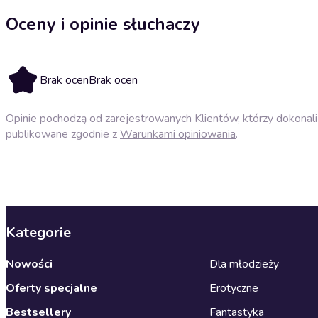
Oceny i opinie słuchaczy
Brak ocen
Brak ocen
Opinie pochodzą od zarejestrowanych Klientów, którzy dokonali 
publikowane zgodnie z
Warunkami opiniowania
.
Kategorie
Nowości
Dla młodzieży
Oferty specjalne
Erotyczne
Bestsellery
Fantastyka