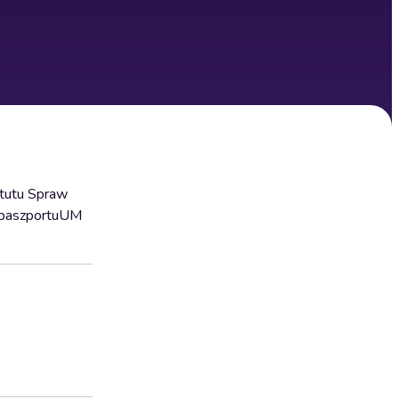
ytutu Spraw
zpaszportuUM