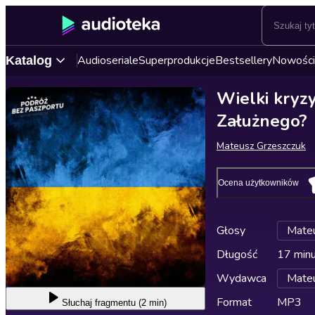
Audioseriale
Superprodukcje
Bestsellery
Nowości
Katalog
Wielki kryz
Załużnego?
Mateusz Grzeszczuk
Ocena użytkowników
Głosy
Mateu
Długość
17 min
Wydawca
Mateu
Format
MP3
Słuchaj
fragmentu (2 min)