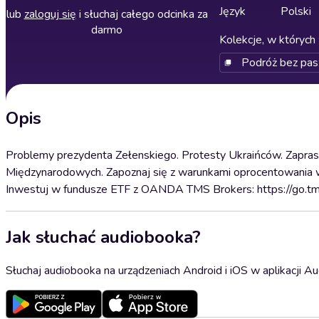
Język
Polski
lub
zaloguj się
i słuchaj całego odcinka za
darmo
Kolekcje, w których 
Podróż bez pas
Opis
Problemy prezydenta Zełenskiego. Protesty Ukraińców. Zaprasz
Międzynarodowych. Zapoznaj się z warunkami oprocentowania
Inwestuj w fundusze ETF z OANDA TMS Brokers: https://go.t
Jak słuchać audiobooka?
Słuchaj audiobooka na urządzeniach Android i iOS w aplikacji Au