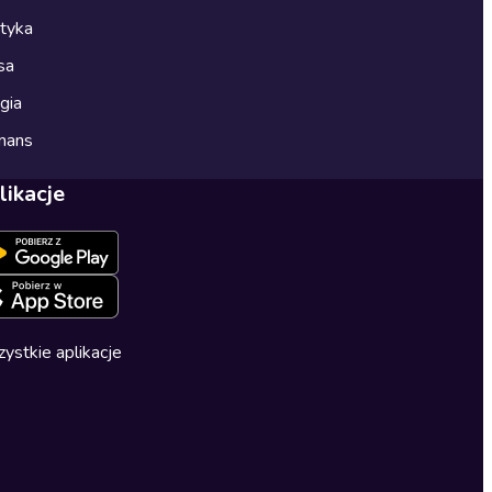
ityka
sa
gia
mans
likacje
ystkie aplikacje